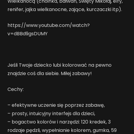
Wielkanocą (choinka, bałwan, Święty Mikołaj, elfy,
renifer, jajka wielkanocne, zające, kurczaczki itp).
https://www.youtube.com/watch?
v=dBBd9gsDUMY
Jeśli Twoje dziecko lubi kolorować na pewno
znajdzie coś dla siebie. Miłej zabawy!
Cechy:
– efektywne uczenie się poprzez zabawę,
– prosty, intuicyjny interfejs dla dzieci,
– bogactwo kolorów i narzędzi: 120 kredek, 3
rodzaje pędzli, wypełnianie kolorem, gumka, 59