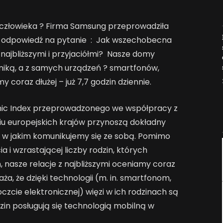
 człowieka ? Firma Samsung przeprowadziła
Jak AI zmienia e-
y odpowiedź na pytanie : Jak wszechobecna
commerce?
 najbliższymi i przyjaciółmi? Nasze domy
2026-04-27
iką, a z samych urządzeń ? smartfonów,
coraz dłużej – już 7,7 godzin dziennie.
ic Index przeprowadzonego we współpracy z
iu europejskich krajów przynoszą dokładny
u, w jakim komunikujemy się ze sobą. Pomimo
 i wzrastającej liczby rodzin, których
 nasze relacje z najbliższymi oceniamy coraz
aża, że dzięki technologii (m. in. smartfonom,
cie elektronicznej) więzi w ich rodzinach są
dzin posługują się technologią mobilną w