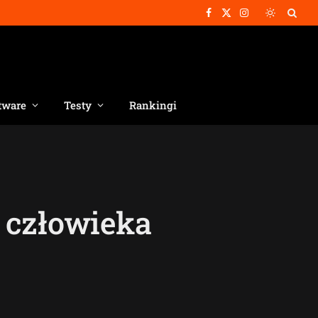
Facebook
X
Instagram
(Twitter)
tware
Testy
Rankingi
u człowieka