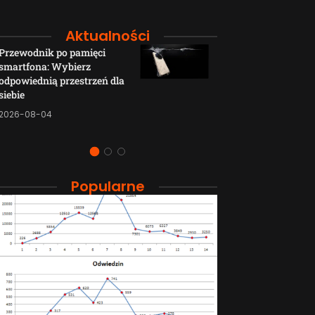
Aktualności
Przewodnik po pamięci
Funkcje łączno
smartfona: Wybierz
smartfonów H
odpowiednią przestrzeń dla
wyjaśnione w p
siebie
sposób
2026-08-04
2026-08-04
Popularne