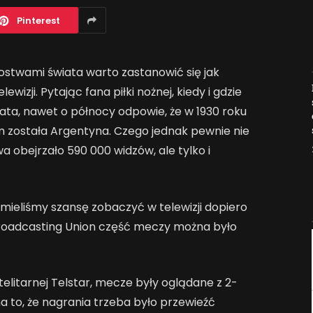
Pinterest
stwami świata warto zastanowić się jak
Jak AI zmienia e-
lewizji. Pytając fana piłki nożnej, kiedy i gdzie
commerce?
ata, nawet o północy odpowie, że w 1930 roku
2026-04-27
m została Argentyna. Czego jednak pewnie nie
a obejrzało 590 000 widzów, ale tylko i
 mieliśmy szansę zobaczyć w telewizji dopiero
 Broadcasting Union część meczy można było
atelitarnej Telstar, mecze były oglądane z 2-
 to, że nagrania trzeba było przewieźć