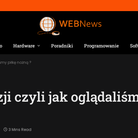
o
Hardware
Poradniki
Programowanie
Sof
iśmy piłkę nożną ?
zji czyli jak oglądali
3 Mins Read