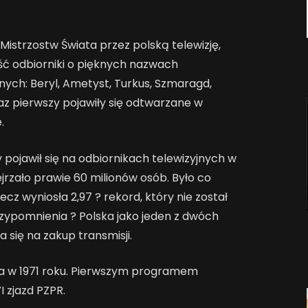
 Mistrzostw Świata przez polską telewizję,
ść odbiorniki o pięknych nazwach
ych: Beryl, Ametyst, Turkus, Szmaragd,
raz pierwszy pojawiły się odtwarzane w
.
 pojawił się na odbiornikach telewizyjnych w
jrzało prawie 60 milionów osób. Było co
z wyniosła 2,97 ? rekord, który nie został
przypomnienia ? Polska jako jeden z dwóch
 się na zakup transmisji.
ła w 1971 roku. Pierwszym programem
I zjazd PZPR.