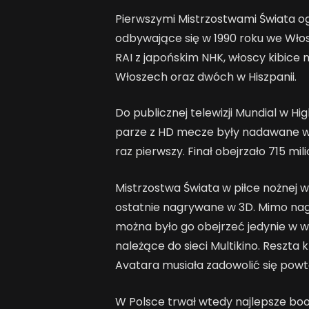
Pierwszymi Mistrzostwami Świata og
odbywające się w 1990 roku we Wło
RAI z japońskim NHK, włoscy kibice
Włoszech oraz dwóch w Hiszpanii.
Do publicznej telewizji Mundial w Hig
parze z HD mecze były nadawane w
raz pierwszy. Finał obejrzało 715 mi
Mistrzostwa Świata w piłce nożnej w
ostatnie nagrywane w 3D. Mimo na
można było go obejrzeć jedynie w w
należące do sieci Multikino. Resz
Avatara musiała zadowolić się powt
W Polsce trwał wtedy najlepsze bo