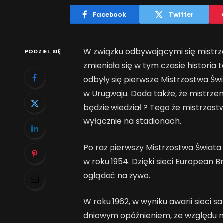
Facebook
Twitter
W związku odbywającymi się mistrzo
PODZIEL SIĘ
zmieniała się w tym czasie historia te
odbyły się pierwsze Mistrzostwa Świ
w Urugwaju. Doda także, że mistrze
będzie wiedział ? Tego że mistrzostw
wyłącznie na stadionach.
Po raz pierwszy Mistrzostwa Świata
w roku 1954. Dzięki sieci European
oglądać na żywo.
W roku 1962, w wyniku awarii sieci s
dniowym opóźnieniem, ze względu na