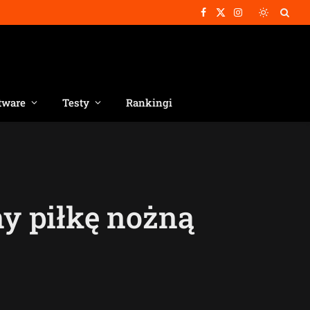
Facebook
X
Instagram
(Twitter)
tware
Testy
Rankingi
śmy piłkę nożną