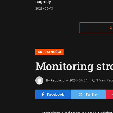
nagrody
2023-05-13
2
AKTUALNOŚCI
Monitoring st
By
Redakcja
2024-01-04
3 Mins Re
Facebook
Twitter