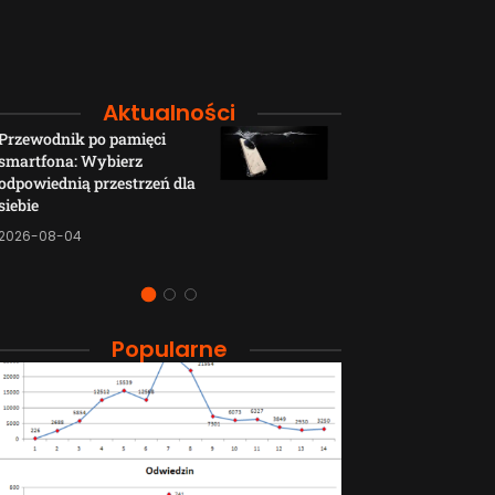
Aktualności
Przewodnik po pamięci
Funkcje łączno
smartfona: Wybierz
smartfonów H
odpowiednią przestrzeń dla
wyjaśnione w p
siebie
sposób
2026-08-04
2026-08-04
Popularne