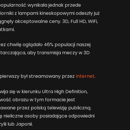
popularność wynikała jednak przede
iorniki z lampami kineskopowymi odeszły już
gnęły akceptowalne ceny. 3D, Full HD, WiFi,
atkami.
ez chwilę oglądało 46% populacji naszej
ystarczająca, aby transmisja meczy w 3D
z pierwszy był streamowany przez
Internet
.
ja się w kierunku Ultra High Definition,
owość obrazu w tym formacie jest
dawane przez polską telewizję publiczną.
ę nieliczne osoby posiadające odpowiedni
lii lub Japonii.