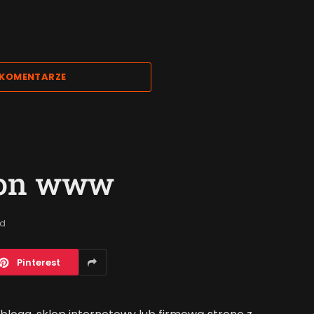
 KOMENTARZE
ron www
ad
Pinterest