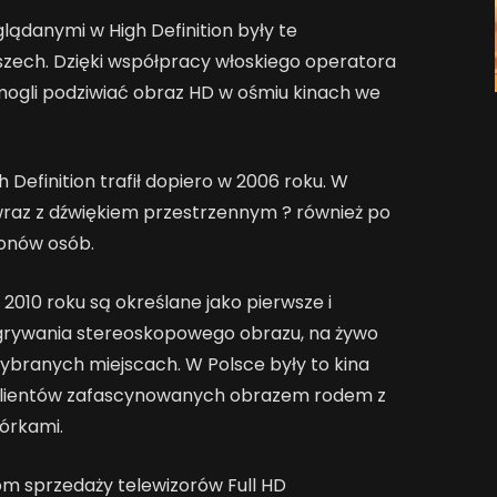
lądanymi w High Definition były te
szech. Dzięki współpracy włoskiego operatora
 mogli podziwiać obraz HD w ośmiu kinach we
h Definition trafił dopiero w 2006 roku. W
raz z dźwiękiem przestrzennym ? również po
lionów osób.
 2010 roku są określane jako pierwsze i
grywania stereoskopowego obrazu, na żywo
ybranych miejscach. W Polsce były to kina
ta klientów zafascynowanych obrazem rodem z
órkami.
om sprzedaży telewizorów Full HD