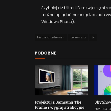
Szybciej niż Ultra HD rozwija się st
można oglądać na urządzeniach wy
Windows Phone).
historia telewizji
telewizja
tv
PODOBNE
Projektuj z Samsung The
SkyShow
Frame i wygraj atrakcyjne
2023-04-3