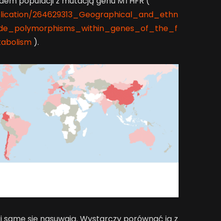
dem populacji z mutacją genu MTHFR (
blication/264629313_Geographical_and_ethn
otide_polymorphisms_within_genes_of_the_f
abolism
).
i same się nasuwają. Wystarczy porównać ją z