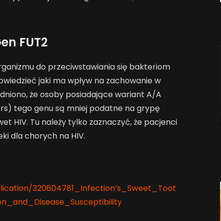
en FUT2
ganizmu do przeciwstawiania się bakteriom
owiedzieć jaki ma wpływ na zachowanie w
dniono, że osoby posiadające wariant A/A
s) tego genu są mniej podatne na grypę
wet HIV. Tu należy tylko zaznaczyć, że pacjenci
ki dla chorych na HIV.
lication/320604781_Infection’s_Sweet_Toot
n_and_Disease_Susceptibility