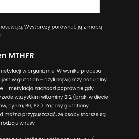
 nasuwają. Wystarczy porównać ją z mapą
.
en MTHFR
etylacji w organizmie. W wyniku procesu
est w glutation – czyli największy naturalny
cie – metylacja zachodzi poprawnie gdy
zede wszystkim witaminy B12 (braki w diecie
ów, cynku, B6, B2 ). Zapasy glutationy
tąd można przypuszczać, że osoby starsze są
rodzaju wirusy.