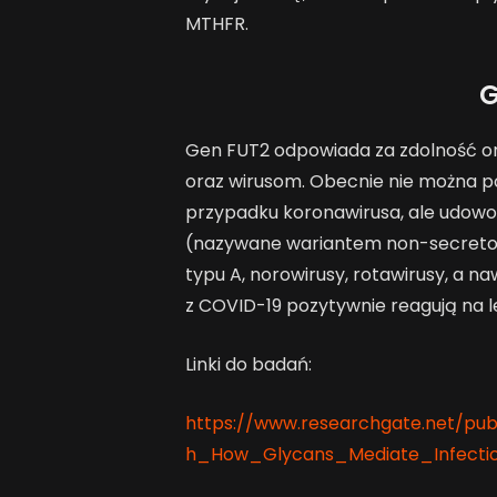
MTHFR.
G
Gen FUT2 odpowiada za zdolność or
oraz wirusom. Obecnie nie można p
przypadku koronawirusa, ale udowo
(nazywane wariantem non-secretor
typu A, norowirusy, rotawirusy, a na
z COVID-19 pozytywnie reagują na le
Linki do badań:
https://www.researchgate.net/pub
h_How_Glycans_Mediate_Infectio