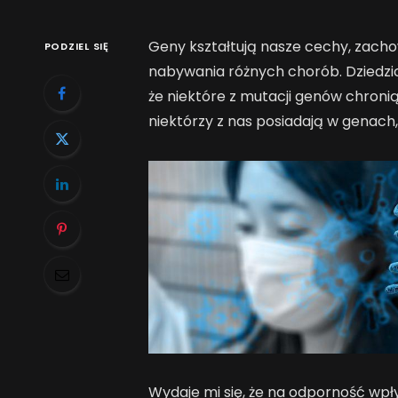
Geny kształtują nasze cechy, zach
PODZIEL SIĘ
nabywania różnych chorób. Dziedzicz
że niektóre z mutacji genów chronią
niektórzy z nas posiadają w genac
Wydaje mi się, że na odporność wp