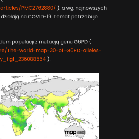
/articles/PMC2762880/
), a wg. najnowszych
e działają na COVID-19. Temat potrzebuje
dem populacji z mutacją genu G6PD (
gure/The-world-map-30-of-G6PD-alleles-
cy_fig1_236088554
).