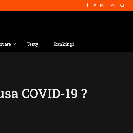
Facebook
X
Instagram
(Twitter)
tware
Testy
Rankingi
usa COVID-19 ?