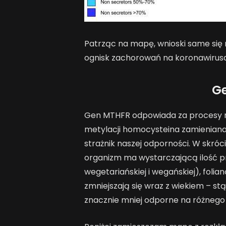
Patrząc na mapę, wnioski same się
ognisk zachorowań na koronawirusa
G
Gen MTHFR odpowiada za procesy m
metylacji homocysteina zamieniana j
strażnik naszej odporności. W skró
organizm ma wystarczającą ilość pr
wegetariańskiej i wegańskiej), folian
zmniejszają się wraz z wiekiem – s
znacznie mniej odporne na różnego 