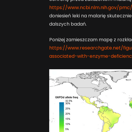
https://www.ncbi.nlm.nih.gov/pmc
doniesień leki na malarię skuteczni
dalszych badań.
Poniżej zamieszczam mapę z rozkła
https://www.researchgate.net/fi
associated-with-enzyme-deficien