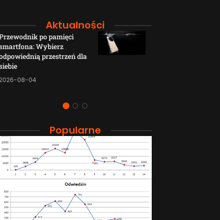
Aktualności
Przewodnik po pamięci
Funkcje łączno
smartfona: Wybierz
smartfonów H
odpowiednią przestrzeń dla
wyjaśnione w p
siebie
sposób
2026-08-04
2026-08-04
Popularne