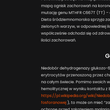
mapą ognisk zachorowań na korona
mutację genu MTHFR C667T (TT) – cz
Dieta śródziemnomorska sprzyja za
zielonych warzyw, w odpowiedniej il
współcześnie odchodzi się od zdrowe
ilości zachorowań.
G
Niedobór dehydrogenazy glukozo-6
erytrocytów przenoszoną przez chr
na całym świecie. Pomimo swoich 
hemolitycznej w wyniku kontaktu z
https://pl.wikipedia.org/wiki/Ni
fosforanowej
), to może on mieć “za
ochronę przed zakażeniem malarią