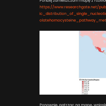
Poniżej zamieszczam mapę z rozkła
https://www.researchgate.net/pu
ic_distribution_of_single_nucle
olatehomocysteine_pathway_met
Ponownie, patrząc na mapę, wniosk