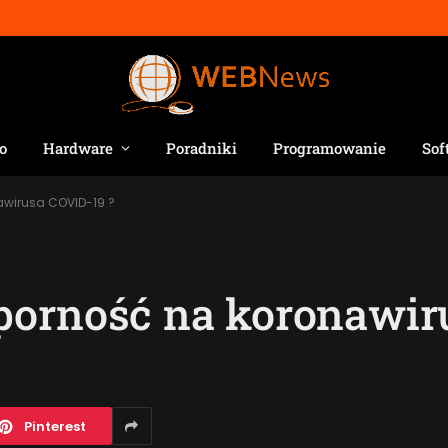
o
Hardware
Poradniki
Programowanie
Sof
wirusa COVID-19 ?
porność na koronawir
Pinterest