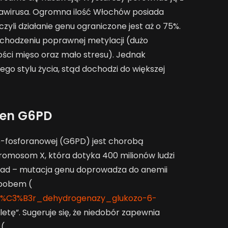
wirusa. Ogromna ilość Włochów posiada
yli działanie genu ograniczone jest aż o 75%.
chodzeniu poprawnej metylacji (dużo
ości mięso oraz mało stresu). Jednak
go stylu życia, stąd dochodzi do większej
en G6PD
-fosforanowej (G6PD) jest chorobą
omosom X, która dotyka 400 milionów ludzi
wad – mutacja genu doprowadza do anemii
 bobem (
edob%C3%B3r_dehydrogenazy_glukozo-6-
letę”. Sugeruje się, że niedobór zapewnia
 (