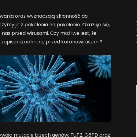
owania oraz wyznaczają skłonność do
Jak AI zmienia e-
ymy je z pokolenia na pokolenie. Okazuje się,
commerce?
 nas przed wirusami. Czy możliwe jest, że
2026-04-27
h, zapisaną ochronę przed koronawirusem ?
ływają mutacje trzech genów: FUT2, G6PD oraz