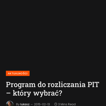
AKTUALNOŚCI
Program do rozliczania PIT
– który wybrać?
By
lukasz
2015-02-13
3 Mins Read