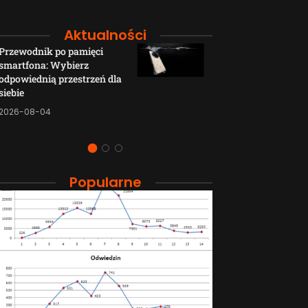
Aktualności
Przewodnik po pamięci
Funkcje łączno
smartfona: Wybierz
smartfonów H
odpowiednią przestrzeń dla
wyjaśnione w p
siebie
sposób
2026-08-04
2026-08-04
Popularne