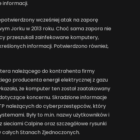
 informacji.
iepotwierdzony wcześniej atak na zaporę
 Jorku w 2013 roku. Choć sama zapora nie
cy przeszukali zainfekowane komputery,
eślonych informacji. Potwierdzono również,
tera należącego do kontrahenta firmy
ego producenta energii elektrycznej z gazu
ykazała, że komputer ten został zaatakowany
 dotyczące koncernu. Skradzione informacje
TP należących do cyberprzestępców, który
ystemami. Były to m.in. nazwy użytkowników i
z sieciami Calpine oraz szczegółowe rysunki
ia w całych Stanach Zjednoczonych.