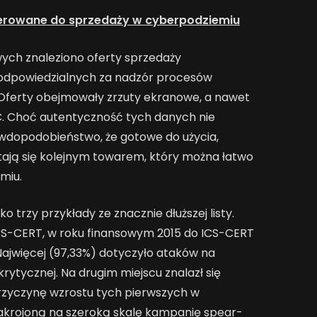
erowane do sprzedaży w cyberpodziemiu
ych znaleziono oferty sprzedaży
dpowiedzialnych za nadzór procesów
 Oferty obejmowały zrzuty ekranowe, a nawet
NC. Choć autentyczność tych danych nie
awdopodobieństwo, że gotowe do użycia,
ają się kolejnym towarem, który można łatwo
miu.
o trzy przykłady ze znacznie dłuższej listy.
 ICS-CERT, w roku finansowym 2015 do ICS-CERT
Najwięcej (97,33%) dotyczyło ataków na
krytycznej. Na drugim miejscu znalazł się
przyczynę wzrostu tych pierwszych w
akrojoną na szeroką skalę kampanię spear-