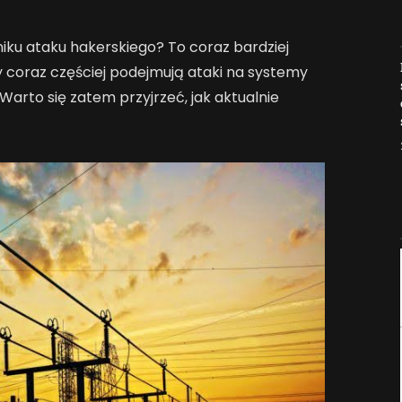
iku ataku hakerskiego? To coraz bardziej
Jak AI zmienia e-
 coraz częściej podejmują ataki na systemy
commerce?
Warto się zatem przyjrzeć, jak aktualnie
2026-04-27