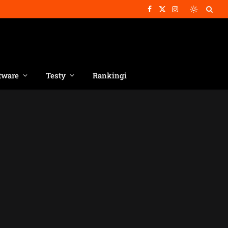
Facebook
X
Instagram
(Twitter)
tware
Testy
Rankingi