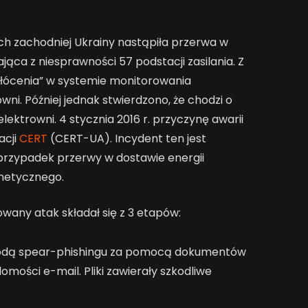
ach zachodniej Ukrainy nastąpiła przerwa w
jąca z niesprawności 57 podstacji zasilania. Z
łócenia” w systemie monitorowania
ni. Później jednak stwierdzono, że chodzi o
ektrowni. 4 stycznia 2016 r. przyczynę awarii
acji
CERT
(CERT-UA). Incydent ten jest
rzypadek przerwy w dostawie energii
rnetycznego.
any atak składał się z 3 etapów:
odą spear-phishingu za pomocą dokumentów
mości e-mail. Pliki zawierały szkodliwe