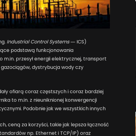
ng.
Industrial Control Systems
― ICS)
ędące podstawą funkcjonowania
.in. przesył energii elektrycznej, transport
i gazociągów, dystrybucja wody czy
ły ofiarą coraz częstszych i coraz bardziej
a to m.in. z nieuniknionej konwergencji
tycznymi. Podobnie jak we wszystkich innych
h, ceną za korzyści, takie jak lepsza łączność
standardów np. Ethernet i TCP/IP) oraz