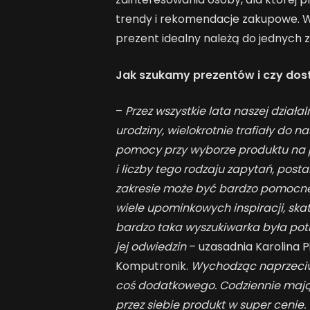
trendy i rekomendacje zakupowe. W
prezent idealny należą do jednych z
Jak szukamy prezentów i czy dos
–
Przez wszystkie lata naszej działa
urodziny, wielokrotnie trafiały do n
pomocy przy wyborze produktu na p
i liczby tego rodzaju zapytań, post
zakresie może być bardzo pomocne
wiele upominkowych inspiracji, ska
bardzo taka wyszukiwarka była potr
jej odwiedzin
– uzasadnia Karolina 
Komputronik.
Wychodząc naprzeciw 
coś dodatkowego. Codziennie mają 
przez siebie produkt w super cenie