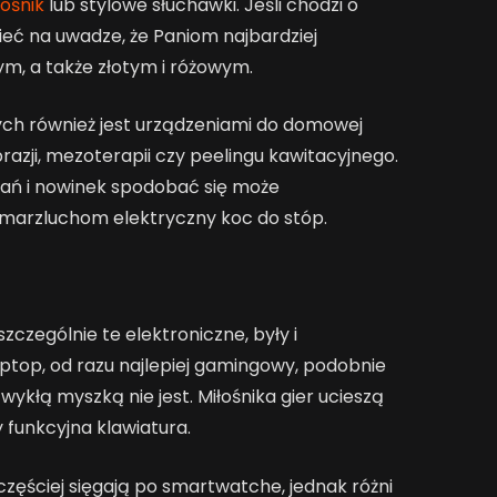
łośnik
lub stylowe słuchawki. Jeśli chodzi o
eć na uwadze, że Paniom najbardziej
ym, a także złotym i różowym.
ych również jest urządzeniami do domowej
azji, mezoterapii czy peelingu kawitacyjnego.
ań i nowinek spodobać się może
marzluchom elektryczny koc do stóp.
czególnie te elektroniczne, były i
laptop, od razu najlepiej gamingowy, podobnie
 zwykłą myszką nie jest. Miłośnika gier ucieszą
 funkcyjna klawiatura.
częściej sięgają po smartwatche, jednak różni