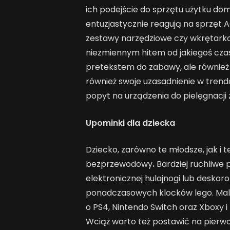
ich podejście do sprzętu użytku d
entuzjastycznie reagują na sprzęt 
zestawy narzędziowe czy wkrętark
niezmiennym hitem od jakiegoś czasu
pretekstem do zabawy, ale również r
również swoje uzasadnienie w tren
popyt na urządzenia do pielęgnacji 
Upominki dla dziecka
Dziecko, zarówno te młodsze, jak i t
bezprzewodowy
.
Bardziej ruchliw
elektronicznej hulajnogi lub deskoro
ponadczasowych klocków lego. Mali
o PS4, Nintendo Switch oraz Xboxy i
Wciąż warto też postawić na pierw