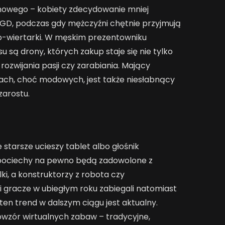
omowego – kobiety zdecydowanie mniej
AGD, podczas gdy mężczyźni chętnie przyjmują
o-wiertarki. W męskim prezentowniku
 są drony, których zakup staje się nie tylko
ozwijania pasji czy zarabiania. Mający
dach, choć modowych, jest także niesłabnący
zarostu.
e starsze ucieszy tablet albo głośnik
e pociechy na pewno będą zadowolone z
lki, a konstruktorzy z robota czy
 gracze w ubiegłym roku zabiegali natomiast
 ten trend w dalszym ciągu jest aktualny.
owzór wirtualnych zabaw – tradycyjne,