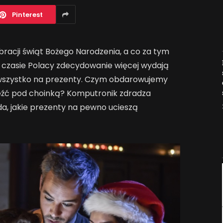
Pinterest
bracji świąt Bożego Narodzenia, a co za tym
Jak AI zmienia e-
m czasie Polacy zdecydowanie więcej wydają
commerce?
de wszystko na prezenty. Czym obdarowujemy
2026-04-27
aleźć pod choinką? Komputronik zdradza
a, jakie prezenty na pewno ucieszą