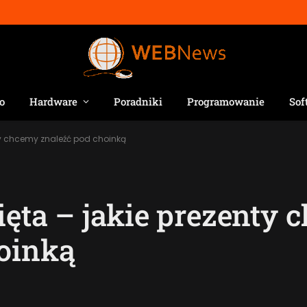
o
Hardware
Poradniki
Programowanie
Sof
nty chcemy znaleźć pod choinką
ięta – jakie prezenty
oinką