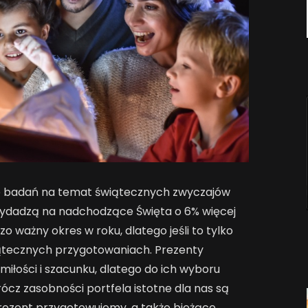
e badań na temat świątecznych zwyczajów
wydadzą na nadchodzące Święta o 6% więcej
zo ważny okres w roku, dlatego jeśli to tylko
iątecznych przygotowaniach. Prezenty
miłości i szacunku, dlatego do ich wyboru
cz zasobności portfela istotne dla nas są
prezent przygotowujemy, a także bieżące