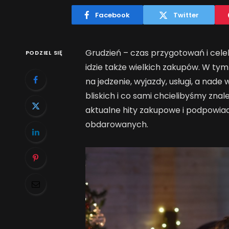
Facebook
Twitter
Grudzień – czas przygotowań i cele
PODZIEL SIĘ
idzie także wielkich zakupów. W ty
na jedzenie, wyjazdy, usługi, a na
bliskich i co sami chcielibyśmy zn
aktualne hity zakupowe i podpowiad
obdarowanych.