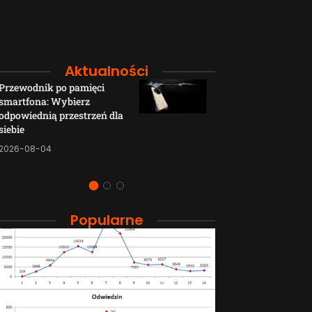
Aktualności
Przewodnik po pamięci
Funkcje łączno
smartfona: Wybierz
smartfonów H
odpowiednią przestrzeń dla
wyjaśnione w p
siebie
sposób
2026-08-04
2026-08-04
Popularne