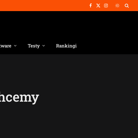
Facebook
X
Instagram
(Twitter)
tware
Testy
Rankingi
 chcemy