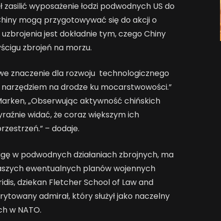
 zasilić wyposażenie łodzi podwodnych US do
e Chiny mogą przygotowywać się do akcji o
uzbrojenia jest dokładnie tym, czego Chiny
ścigu zbrojeń na morzu.
we znaczenie dla rozwoju technologicznego
m narzędziem na drodze ku mocarstwowości.”
 Marken, „Obserwując aktywność chińskich
raźnie widać, że coraz większym ich
rzestrzeń.” – dodaje.
agę w podwodnych działaniach zbrojnych, ma
 naszych ewentualnych planów wojennych
dis, dziekan Fletcher School of Law and
rytowany admirał, który służył jako naczelny
ch w NATO.