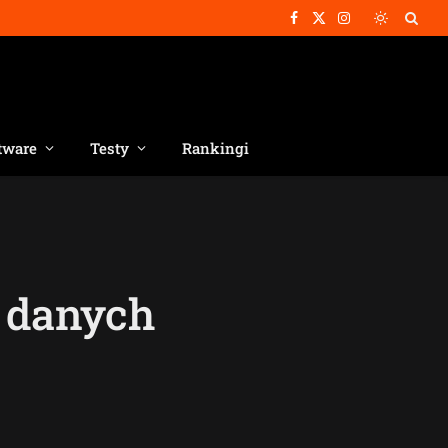
Facebook
X
Instagram
(Twitter)
tware
Testy
Rankingi
 danych