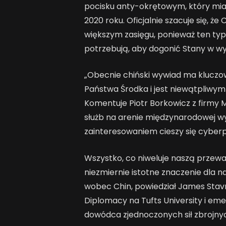
pocisku anty-okrętowym, który miał
2020 roku. Oficjalnie szacuje się, ż
większym zasięgu, ponieważ ten typ 
potrzebują, aby dogonić Stany w wy
„Obecnie chiński wywiad ma kluczo
Państwa Środka i jest niewątpliwy
Komentuje Piotr Borkowicz z firmy
służb na arenie międzynarodowej wy
zainteresowaniem cieszy się cyberp
Wszystko, co niweluje naszą przew
niezmiernie istotne znaczenie dla
wobec Chin, powiedział James Stavri
Diplomacy na Tufts University i eme
dowódca zjednoczonych sił zbrojny