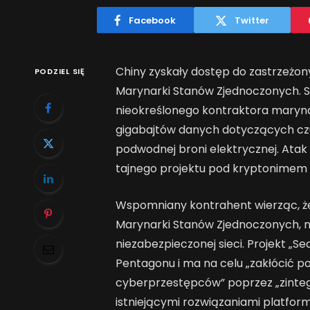
Facebook
Twitter
Chiny zyskały dostęp do zastrzeżo
PODZIEL SIĘ
Marynarki Stanów Zjednoczonych. S
nieokreślonego kontraktora maryna
gigabajtów danych dotyczących czuj
podwodnej broni elektrycznej. Ata
tajnego projektu pod kryptonimem
Wspomniany kontrahent wierząc, ż
Marynarki Stanów Zjednoczonych, 
niezabezpieczonej sieci. Projekt „S
Pentagonu i ma na celu „zakłócić p
cyberprzestępców” poprzez „zinte
istniejącymi rozwiązaniami platfor