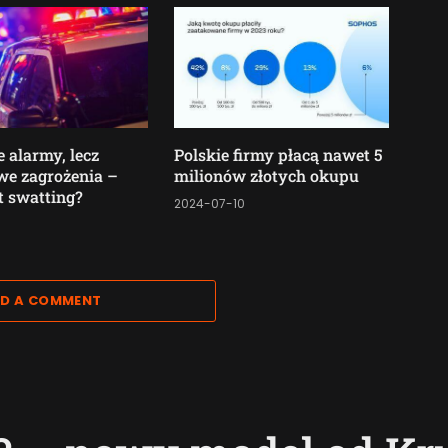
 alarmy, lecz
Polskie firmy płacą nawet 5
we zagrożenia –
milionów złotych okupu
t swatting?
2024-07-10
6
D A COMMENT