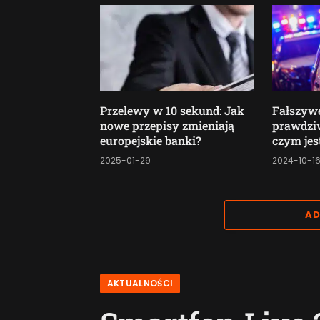
Przelewy w 10 sekund: Jak
Fałszywe
nowe przepisy zmieniają
prawdzi
europejskie banki?
czym jes
2025-01-29
2024-10-1
AD
AKTUALNOŚCI