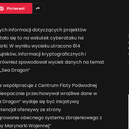
Pinterest
nych informacji dotyczących projektów
Jak AI zmienia e-
tało się to na wskutek cyberataku na
commerce?
rki. W wyniku wycieku utracono 614
2026-04-27
ników, informacji kryptograficznych i
k również spowodował wyciek danych na temat
 „Sea Dragon”
e współpracuje z Centrum Floty Podwodnej
nieopacznie przechowywał wrażliwe dane w
ea Dragon” wydaje się być inicjatywą
otencjał ofensywy ze strony
growanie obecnego systemu zbrojeniowego z
my Marynarki Wojennej”