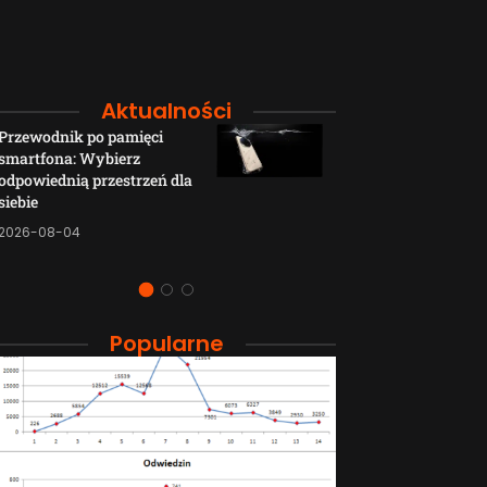
Aktualności
Przewodnik po pamięci
Funkcje łączno
smartfona: Wybierz
smartfonów H
odpowiednią przestrzeń dla
wyjaśnione w p
siebie
sposób
2026-08-04
2026-08-04
Popularne