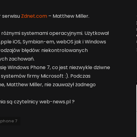
r serwisu
Zdnet.com
– Matthew Miller.
Jak AI zmienia e-
commerce?
 z różnymi systemami operacyjnymi. Użytkował
2026-04-27
Apple iOS, Symbian-em, webOS jak i Windows
 rodzajów błędów: niekontrolowanych
nych zachowań.
się Windows Phone 7, co jest niezwykle dziwne
systemów firmy Microsoft :). Podczas
, Matthew Miller, nie zauważył żadnego
nia są czytelnicy web-news.pl ?
 phone 7