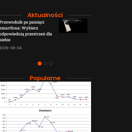
Aktualności
Przewodnik po pamięci
Funkcje łączno
smartfona: Wybierz
smartfonów H
odpowiednią przestrzeń dla
wyjaśnione w p
siebie
sposób
2026-08-04
2026-08-04
Popularne