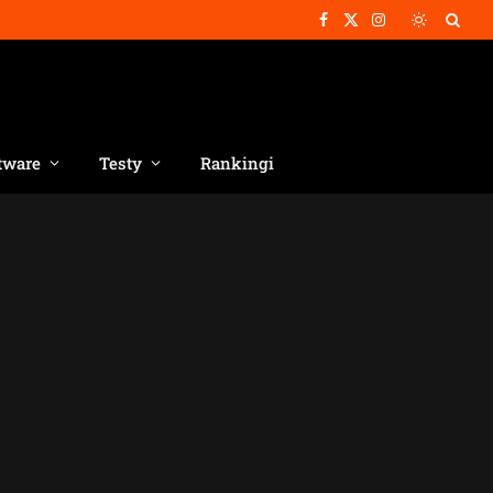
Facebook
X
Instagram
(Twitter)
tware
Testy
Rankingi