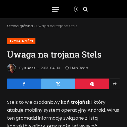
Strona główna
»
Uwaga na trojana Stels
AKTUALNOŚCI
Uwaga na trojana Stels
By
lukasz
2013-04-10
1 Min Read
Stels to wielozadaniowy
koń trojański
, który
atakuje mobilny system operacyjny Android. Wirus
ten gromadzi informację związane z listą
kontaktów ofiary, oraz może też wysyłać