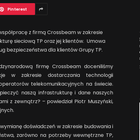
Pinterest
współpracę z firmą Crossbeam w zakresie
Jak AI zmienia e-
kturę sieciową TP oraz jej klientów. Umowa
commerce?
sług bezpieczeństwa dla klientów Grupy TP.
2026-04-27
dzynarodową firmę Crossbeam doceniliśmy
je w zakresie dostarczania technologii
operatorów telekomunikacyjnych na świecie.
pieczyć naszą infrastrukturę i dane naszych
mi z zewnątrz? – powiedział Piotr Muszyński,
jnych.
 wymianę doświadczeń w zakresie budowania i
ństwa, zarówno na potrzeby wewnętrzne TP,