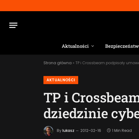
Aktualności
Bezpieczeństw
Strona główna
»
TP i Crossbeam podpisały umowę
AKTUALNOŚCI
TP i Crossbea
dziedzinie cyb
By
lukasz
2012-02-16
1 Min Read