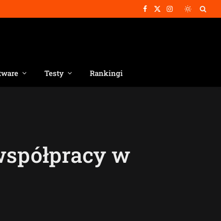
Facebook
X
Instagram
(Twitter)
tware
Testy
Rankingi
współpracy w