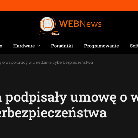
o
Hardware
Poradniki
Programowanie
Sof
 o współpracy w dziedzinie cyberbezpieczeństwa
m podpisały umowę o 
erbezpieczeństwa