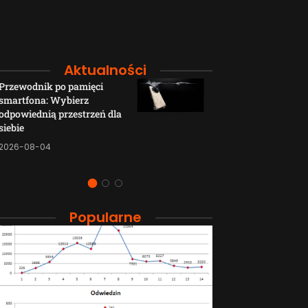
Aktualności
Przewodnik po pamięci
Funkcje łączno
smartfona: Wybierz
smartfonów H
odpowiednią przestrzeń dla
wyjaśnione w p
siebie
sposób
2026-08-04
2026-08-04
Popularne