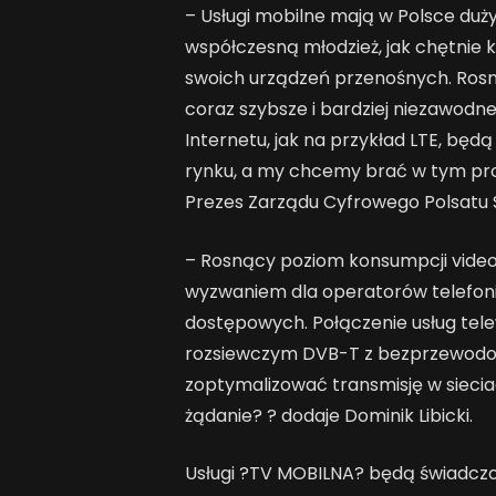
– Usługi mobilne mają w Polsce duż
współczesną młodzież, jak chętnie
swoich urządzeń przenośnych. Ros
coraz szybsze i bardziej niezawod
Internetu, jak na przykład LTE, będ
rynku, a my chcemy brać w tym proc
Prezes Zarządu Cyfrowego Polsatu S
– Rosnący poziom konsumpcji video
wyzwaniem dla operatorów telefoni
dostępowych. Połączenie usług tel
rozsiewczym DVB-T z bezprzewodo
zoptymalizować transmisję w sieciac
żądanie? ? dodaje Dominik Libicki.
Usługi ?TV MOBILNA? będą świadcz