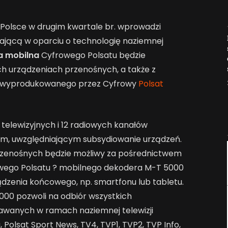
 Polsce w drugim kwartale br. wprowadzi
Jak AI zmienia e-
ającą w oparciu o technologię naziemnej
commerce?
a mobilna
Cyfrowego Polsatu będzie
2026-04-27
ch urządzeniach przenośnych, a także z
 wyprodukowanego przez Cyfrowy
Polsat
telewizyjnych i 12 radiowych kanałów
, uwzględniającym subsydiowanie urządzeń.
rzenośnych będzie możliwy za pośrednictwem
owego Polsatu ? mobilnego dekodera M-T 5000
ądzenia końcowego, np. smartfonu lub tabletu.
00 pozwoli na odbiór wszystkich
awanych w ramach naziemnej telewizji
, Polsat Sport News, TV4, TVP1, TVP2, TVP Info,