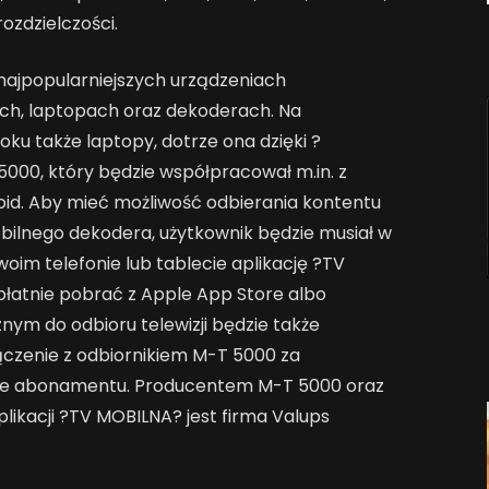
ozdzielczości.
ajpopularniejszych urządzeniach
ch, laptopach oraz dekoderach. Na
oku także laptopy, dotrze ona dzięki ?
000, który będzie współpracował m.in. z
oid. Aby mieć możliwość odbierania kontentu
bilnego dekodera, użytkownik będzie musiał w
oim telefonie lub tablecie aplikację ?TV
łatnie pobrać z Apple App Store albo
ym do odbioru telewizji będzie także
ołączenie z odbiornikiem M-T 5000 za
nie abonamentu. Producentem M-T 5000 oraz
ikacji ?TV MOBILNA? jest firma Valups