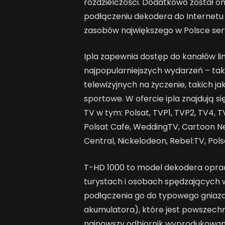
rozdzielczości. Dodatkowo został on
podłączeniu dekodera do Internetu
zasobów największego w Polsce serw
Ipla zapewnia dostęp do kanałów li
najpopularniejszych wydarzeń – takż
telewizyjnych na życzenie, takich jak
sportowe. W ofercie ipla znajdują s
TV w tym: Polsat, TVP1, TVP2, TV4, T
Polsat Cafe, WeddingTV, Cartoon N
Central, Nickelodeon, Rebel:TV, Pols
T-HD 1000 to model dekodera opra
turystach i osobach spędzających 
podłączenia go do typowego gniazd
akumulatora), które jest powszec
najnowszy odbiornik wyprodukowany