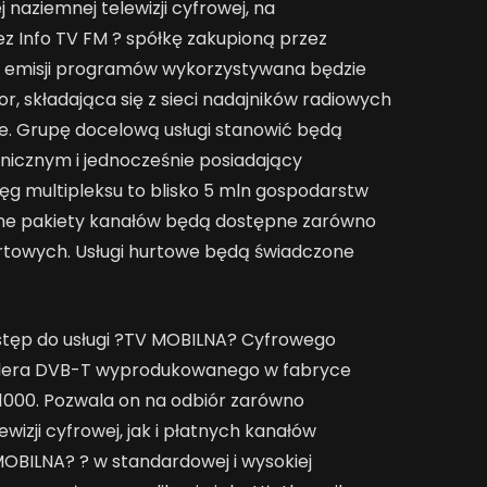
naziemnej telewizji cyfrowej, na
z Info TV FM ? spółkę zakupioną przez
Do emisji programów wykorzystywana będzie
or, składająca się z sieci nadajników radiowych
ce. Grupę docelową usługi stanowić będą
chnicznym i jednocześnie posiadający
ęg multipleksu to blisko 5 mln gospodarstw
tne pakiety kanałów będą dostępne zarówno
hurtowych. Usługi hurtowe będą świadczone
tęp do usługi ?TV MOBILNA? Cyfrowego
odera DVB-T wyprodukowanego w fabryce
1000. Pozwala on na odbiór zarówno
izji cyfrowej, jak i płatnych kanałów
BILNA? ? w standardowej i wysokiej