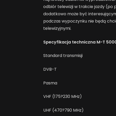
odbiór telewizji w trakcie jazdy (p
dodatkowo może być interesującym
podczas wypoczynku nie będą chcia
telewizyjnymi.
Specyfikacja techniczna M-T 500
Standard transmisji
DVB-T
Pasma
VHF (175?230 MHz)
UHF (470?790 MHz)