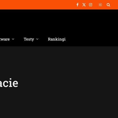
Facebook
X
Instagram
(Twitter)
tware
Testy
Rankingi
acie