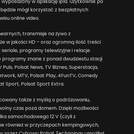
 wyposażony w aplikację ipla. Użytkownik po
 będzie mógł korzystać z bezpłatnych
isu online video.
nearnych, transmisje na żywo z
e w jakości HD – oraz ogromną ilość treści
 seriale, programy telewizyjne i relacje
ię programy znane z ponad dwudziestu stacji
V Puls, Polsat News, TV Biznes, Superstacja,
etwork, MTV, Polsat Play, 4FunTV, Comedy
at Sport, Polsat Sport Extra.
cowany także z myślą o podróżowaniu,
wolny czas poza domem. Dzięki możliwości
ka samochodowego 12 V (czyli z
hne również w przyczepach kempingowych,
 przez Cyfrowy Polsat Technology umożliwi