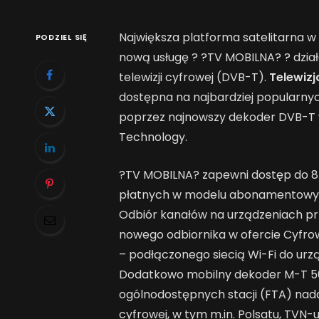
Największa platforma satelitarna w
PODZIEL SIĘ
nową usługę ? ?TV MOBILNA? ? dział
telewizji cyfrowej (DVB-T).
Telewizj
dostępna na najbardziej popularny
poprzez najnowszy dekoder DVB-T
Technology.
?TV MOBILNA? zapewni dostęp do 8 
płatnych w modelu abonamentowym
Odbiór kanałów na urządzeniach p
nowego odbiornika w ofercie Cyfr
– podłączonego siecią Wi-Fi do urz
Dodatkowo mobilny dekoder M-T 50
ogólnodostępnych stacji (FTA) nad
cyfrowej, w tym m.in. Polsatu, TVN-u