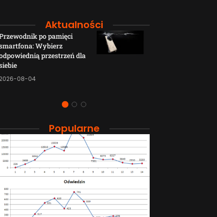
Aktualności
Przewodnik po pamięci
Funkcje łączno
smartfona: Wybierz
smartfonów H
odpowiednią przestrzeń dla
wyjaśnione w p
siebie
sposób
2026-08-04
2026-08-04
Popularne