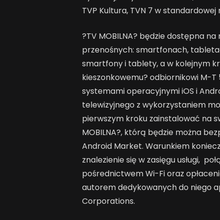
TVP Kultura, TVN 7 w standardowej r
?TV MOBILNA? będzie dostępna na n
przenośnych: smartfonach, tableta
smartfony i tablety, a w kolejnym kr
kieszonkowemu? odbiornikowi M-T 5
systemami operacyjnymi iOS i Andr
telewizyjnego z wykorzystaniem mo
pierwszym kroku zainstalować na sw
MOBILNA?, którą będzie można bezp
Android Market. Warunkiem konieczn
znalezienie się w zasięgu usługi, p
pośrednictwem Wi-Fi oraz opłace
autorem dedykowanych do niego apl
Corporations.