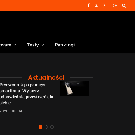
Facebook
X
Instagram
(Twitter)
tware
Testy
Rankingi
Aktualności
Przewodnik po pamięci
Funkcje łączno
smartfona: Wybierz
smartfonów H
odpowiednią przestrzeń dla
wyjaśnione w p
siebie
sposób
2026-08-04
2026-08-04