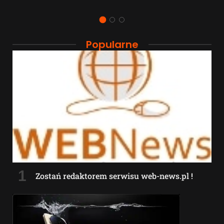
Popularne
Zostań redaktorem serwisu web-news.pl !