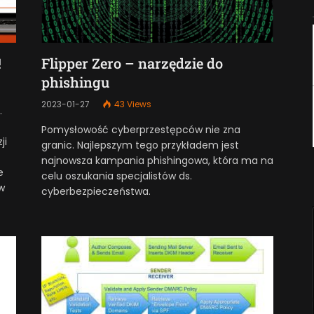
!
Flipper Zero – narzędzie do
phishingu
2023-01-27
43
Views
.
Pomysłowość cyberprzestępców nie zna
ji
granic. Najlepszym tego przykładem jest
najnowsza kampania phishingowa, która ma na
e
celu oszukania specjalistów ds.
w
cyberbezpieczeństwa.