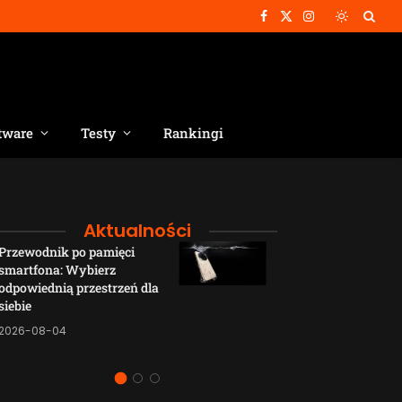
Facebook
X
Instagram
(Twitter)
tware
Testy
Rankingi
Aktualności
Przewodnik po pamięci
Funkcje łączno
smartfona: Wybierz
smartfonów H
odpowiednią przestrzeń dla
wyjaśnione w p
siebie
sposób
2026-08-04
2026-08-04