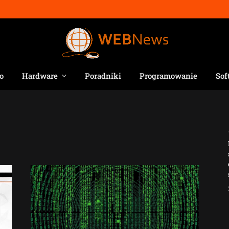
o
Hardware
Poradniki
Programowanie
Sof
Jak AI zmienia e-
commerce?
2026-04-27