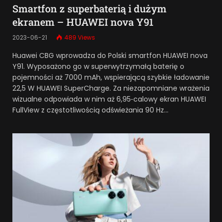
Smartfon z superbaterią i dużym
ekranem – HUAWEI nova Y91
2023-06-21
489
Views
Huawei CBG wprowadza do Polski smartfon HUAWEI nova
Y91. Wyposażono go w superwytrzymałą baterię o
pojemności aż 7000 mAh, wspierającą szybkie ładowanie
22,5 W HUAWEI SuperCharge. Za niezapomniane wrażenia
wizualne odpowiada w nim aż 6,95‑calowy ekran HUAWEI
FullView z częstotliwością odświeżania 90 Hz…