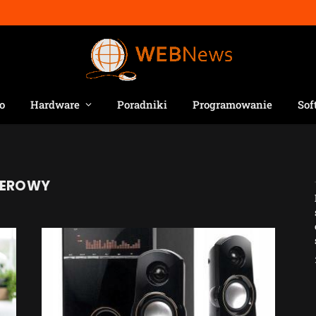
o
Hardware
Poradniki
Programowanie
Sof
TEROWY
Jak AI zmienia e-
commerce?
2026-04-27