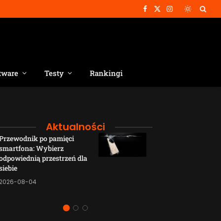
Facebook
X
Instagram
(Twitter)
tware
Testy
Rankingi
Aktualności
Przewodnik po pamięci
Funkcje łączno
smartfona: Wybierz
smartfonów H
odpowiednią przestrzeń dla
wyjaśnione w p
siebie
sposób
2026-08-04
2026-08-04