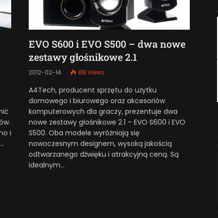
EVO S600 i EVO S500 – dwa nowe
zestawy głośnikowe 2.1
2012-02-14
88
Views
A4Tech, producent sprzętu do użytku
domowego i biurowego oraz akcesoriów
nić
komputerowych dla graczy, prezentuje dwa
ków.
nowe zestawy głośnikowe 2.1 – EVO S600 i EVO
no i
S500. Oba modele wyróżniają się
…
nowoczesnym designem, wysoką jakością
odtwarzanego dźwięku i atrakcyjną ceną. Są
idealnym…