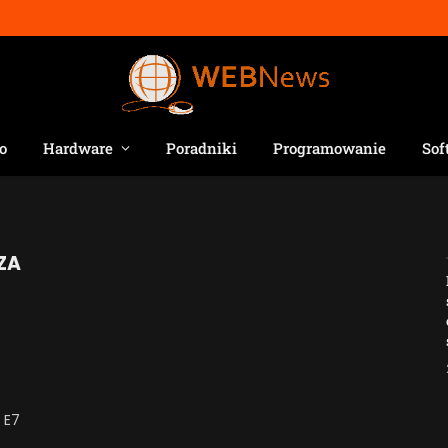
o
Hardware
Poradniki
Programowanie
Sof
ZA
Jak AI zmienia e-
commerce?
2026-04-27
 E7