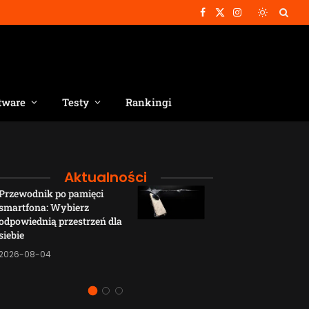
Facebook
X
Instagram
(Twitter)
tware
Testy
Rankingi
Aktualności
Przewodnik po pamięci
Funkcje łączno
smartfona: Wybierz
smartfonów H
odpowiednią przestrzeń dla
wyjaśnione w p
siebie
sposób
2026-08-04
2026-08-04