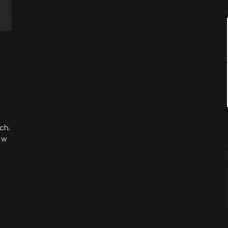
ch.
 w