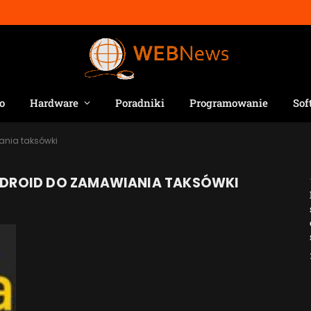
o
Hardware
Poradniki
Programowanie
Sof
ania taksówki
NDROID DO ZAMAWIANIA TAKSÓWKI
Jak AI zmienia e-
commerce?
2026-04-27