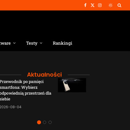
Facebook
X
Instagram
(Twitter)
tware
Testy
Rankingi
Aktualności
Przewodnik po pamięci
Funkcje łączno
smartfona: Wybierz
smartfonów H
odpowiednią przestrzeń dla
wyjaśnione w p
siebie
sposób
2026-08-04
2026-08-04