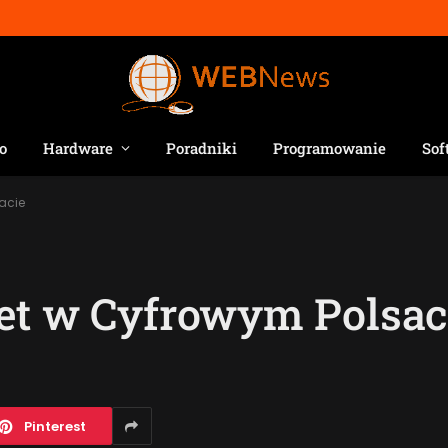
o
Hardware
Poradniki
Programowanie
Sof
acie
et w Cyfrowym Polsac
Pinterest