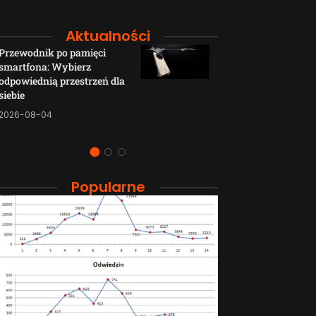
Aktualności
Przewodnik po pamięci
Funkcje łączno
smartfona: Wybierz
smartfonów H
odpowiednią przestrzeń dla
wyjaśnione w p
siebie
sposób
2026-08-04
2026-08-04
Popularne