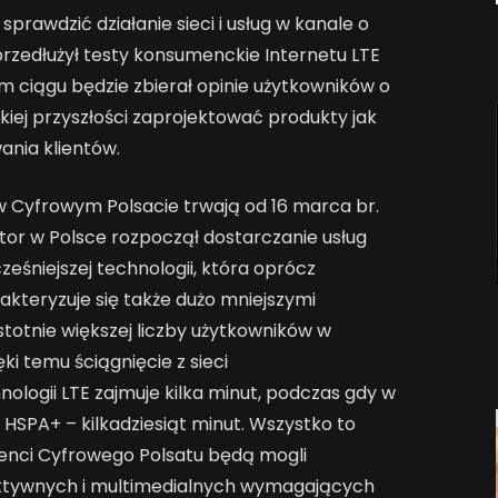
rawdzić działanie sieci i usług w kanale o
rzedłużył testy konsumenckie Internetu LTE
ym ciągu będzie zbierał opinie użytkowników o
ekiej przyszłości zaprojektować produkty jak
ania klientów.
w Cyfrowym Polsacie trwają od 16 marca br.
tor w Polsce rozpoczął dostarczanie usług
eśniejszej technologii, która oprócz
kteryzuje się także dużo mniejszymi
stotnie większej liczby użytkowników w
ki temu ściągnięcie z sieci
logii LTE zajmuje kilka minut, podczas gdy w
 HSPA+ – kilkadziesiąt minut. Wszystko to
klienci Cyfrowego Polsatu będą mogli
aktywnych i multimedialnych wymagających