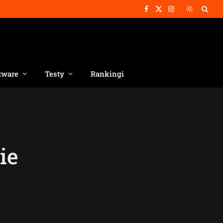
Facebook
X
Instagram
(Twitter)
tware
Testy
Rankingi
ie