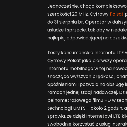
Jednocześnie, chcąc kompleksowo sp
szerokości 20 MHz, Cyfrowy
Polsat
p
do 31 sierpnia br. Operator w dalsz
usłudze i sprzęcie, tak aby w niedal
najlepiej odpowiadającej na oczekiw
Testy konsumenckie Internetu LTE 
Cyfrowy Polsat jako pierwszy opera
Internetu mobilnego w tej najnowocz
znacząco wyższych prędkości, chara
opóźnieniami i pozwala na obsługę i
ramach jednej stacji nadawczej. Dzię
pełnometrażowego filmu HD w techno
technologii UMTS – około 2 godzin, a
sprawia, że dzięki Internetowi LTE 
swobodnie korzystać z usług inter