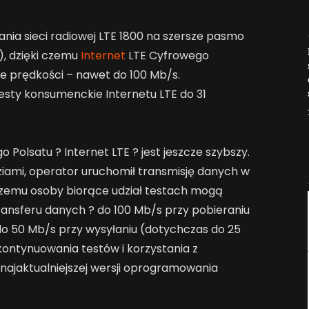
nia sieci radiowej LTE 1800 na szersze pasmo
Jak AI zmienia e-
, dzięki czemu
Internet
LTE Cyfrowego
commerce?
e prędkości – nawet do 100 Mb/s.
2026-04-27
esty konsumenckie Internetu LTE do 31
Polsatu ? Internet LTE ? jest jeszcze szybszy.
iami, operator uruchomił transmisję danych w
 czemu osoby biorące udział testach mogą
ransferu danych ? do 100 Mb/s przy pobieraniu
do 50 Mb/s przy wysyłaniu (dotychczas do 25
ntynuowania testów i korzystania z
 najaktualniejszej wersji oprogramowania