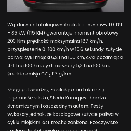
Wg. danych katalogowych silnik benzynowy 1.0 TSI
– 85 kW (115 KM) gwarantuje: moment obrotowy
200 Nm, prędkość maksymalna 187 km/h,
przyspieszenie 0-100 km/h w 10,6 sekundy, zużycie
paliwa: cykl miejski 6,2 l na 100 km, cykl pozamiejski
4,6 l na 100 km, cykl mieszany 5,2 l na 100 km,
średnia emisja CO
117 g/km .
2
Mogę potwierdzić, że silnik jak na tak małą
pojemność silnika, Skoda Karoq jest bardzo
dynamicznym i oszczędnym autem. Testy
wykazały jednak, że katalogowe zużycie paliwa w
cyklu miejskim jest trochę zaniżone. Rzeczywiste
spalanie kształtowało się na poziomie 9 l .