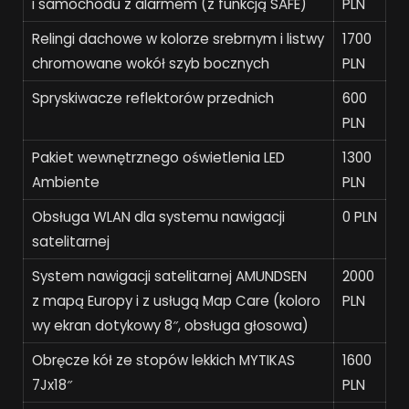
i samochodu z alarmem (z funkcją SAFE)
PLN
Relingi dachowe w kolorze srebrnym i listwy
1700
chromowane wokół szyb bocznych
PLN
Spryskiwacze reflektorów przednich
600
PLN
Pakiet wewnętrznego oświetlenia LED
1300
Ambiente
PLN
Obsługa WLAN dla systemu nawigacji
0 PLN
satelitarnej
System nawigacji satelitarnej AMUNDSEN
2000
z mapą Europy i z usługą Map Care (koloro
PLN
wy ekran dotykowy 8″, obsługa głosowa)
Obręcze kół ze stopów lekkich MYTIKAS
1600
7Jx18″
PLN