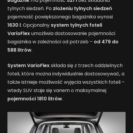
Bagażnik
ma pojemność
521 l
bez składania
tylnych siedzeń. Po
złożeniu tylnych siedzeń
pojemność powiększonego bagażnika wynosi
1630 l
. Opcjonalny
system tylnych foteli
VarioFlex
umożliwia dostosowanie pojemności
bagażnika w zależności od potrzeb –
od 479 do
588 litrów
.
System VarioFlex
składa się z trzech oddzielnych
foteli, które można indywidualnie dostosowywać, a
także istnieje możliwość wyjęcia wszystkich foteli –
wtedy SUV staje się vanem o maksymalnej
pojemności
1810 litrów
.