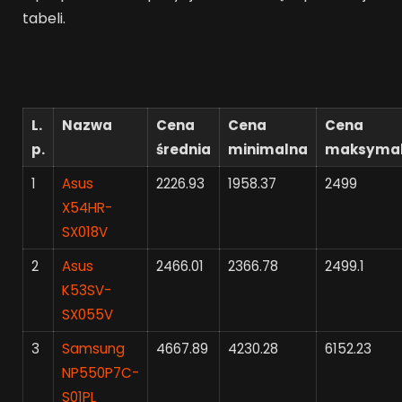
tabeli.
L.
Nazwa
Cena
Cena
Cena
p.
średnia
minimalna
maksyma
1
Asus
2226.93
1958.37
2499
X54HR-
SX018V
2
Asus
2466.01
2366.78
2499.1
K53SV-
SX055V
3
Samsung
4667.89
4230.28
6152.23
NP550P7C-
S01PL