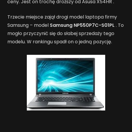
ceny. Jest on trochę droższy od Asusa X54HR .
Trzecie miejsce zajął drogi model laptopa firmy
Samsung – model
Samsung NP550P7C-S01PL
. To
mogło przyczynić się do słabej sprzedaży tego
modelu. W rankingu spadł on o jedną pozycję.