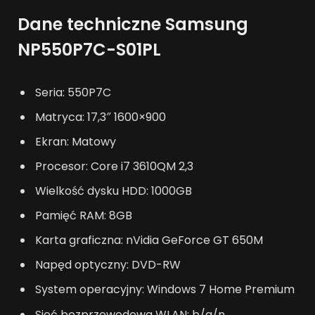
Dane techniczne Samsung
NP550P7C-S01PL
Seria: 550P7C
Matryca: 17,3″ 1600×900
Ekran: Matowy
Procesor: Core i7 3610QM 2,3
Wielkość dysku HDD: 1000GB
Pamięć RAM: 8GB
Karta graficzna: nVidia GeForce GT 650M
Napęd optyczny: DVD-RW
System operacyjny: Windows 7 Home Premium
Sieć bezprzewodowa WLAN: b/g/n