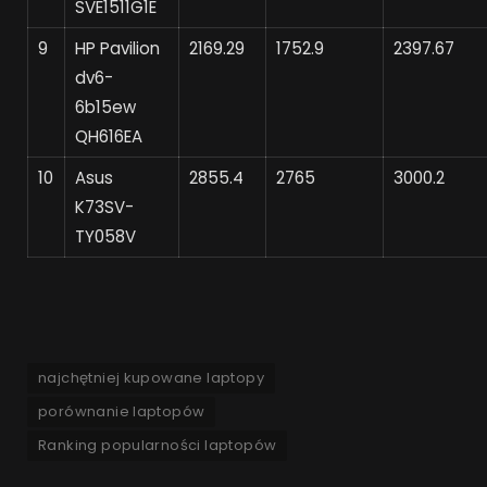
SVE1511G1E
9
HP Pavilion
2169.29
1752.9
2397.67
dv6-
6b15ew
QH616EA
10
Asus
2855.4
2765
3000.2
K73SV-
TY058V
najchętniej kupowane laptopy
porównanie laptopów
Ranking popularności laptopów