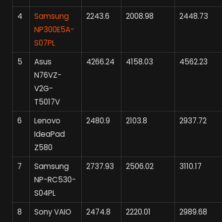
4
Samsung
2243.6
2008.98
2448.73
NP300E5A-
S07PL
5
Asus
4266.24
4158.03
4562.23
N76VZ-
V2G-
T5017V
6
Lenovo
2480.9
2103.8
2937.72
IdeaPad
Z580
7
Samsung
2737.93
2506.02
3110.17
NP-RC530-
S04PL
8
Sony VAIO
2474.8
2220.01
2989.68