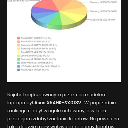
Najchętniej kupowanym przez nas modelem
laptopa był
Asus X54HR-SX018V
. W poprzednim
rankingu nie był w ogóle notowany, a w lipcu
przebojem zdobył zaufanie klientów. Na pewno na
taką decyzję miały wpływ dobre oceny klientów