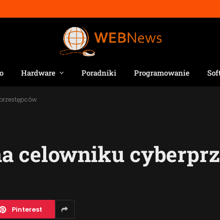
o
Hardware
Poradniki
Programowanie
Sof
przestępców
a celowniku cyberpr
Pinterest