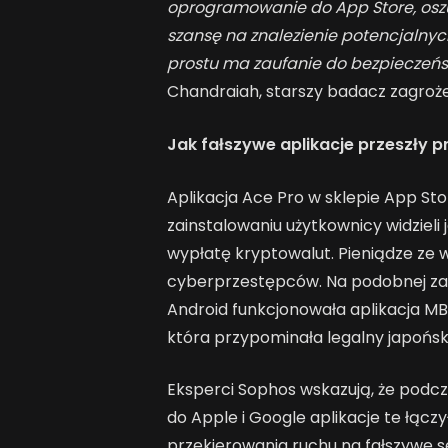
oprogramowanie do App Store, oszuś
szansę na znalezienie potencjalnych
prostu ma zaufanie do bezpieczeń
Chandraiah, starszy badacz zagroże
Jak fałszywe aplikacje przeszły p
Aplikacja Ace Pro w sklepie App Sto
zainstalowaniu użytkownicy widzieli 
wypłatę kryptowalut. Pieniądze ze w
cyberprzestępców. Na podobnej zas
Android funkcjonowała aplikacja M
która przypominała legalny japońs
Eksperci Sophos wskazują, że podcz
do Apple i Google aplikacje te łącz
przekierowania ruchu na fałszywe s