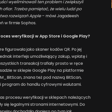
ci wyeliminowali ten problem i zwiększyli
 ofiar. Trzeba pamiętać, że wielu ludzi po
stwa rozwiązań Apple
– mówi Jagadeesh
ń w firmie Sophos.
roces weryfikacji w App Store i Google Play?
re figurowała jako skaner kodów QR. Po jej
jednak interfejs umożliwiający zakup, wpłatę i
szystkich transakcji trafiały prosto w ręce
adzie w sklepie Google Play na platformie
BM_BitScan, znana też pod nazwą BitScan,
ki program do handlu cyfrowymi walutami.
as procesu weryfikacji w sklepach należących
yły się legalnymi stronami internetowymi. Do
erwisy dochodziło dopiero po tym jak