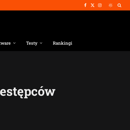
Facebook
X
Instagram
(Twitter)
tware
Testy
Rankingi
zestępców