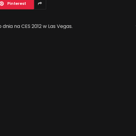
Pinterest
dnia na CES 2012 w Las Vegas.
Jak AI zmienia e-
commerce?
Pet Tracker? został uhonorowany nagrodą
2026-04-27
. Urządzenie wykorzystuje technologię
obytu zwierząt domowych. System pomaga
a udostępniając jego lokalizację poprzez SMS,
eature=player_detailpage&v=UkRSxg5cjxM
eo):
Przedstawiciel Sesame Workshop – Miles
ożna wykorzystać zestaw Ulicy Sezamkowej
wistości rozszerzonej Qualcomm Vuforia?.