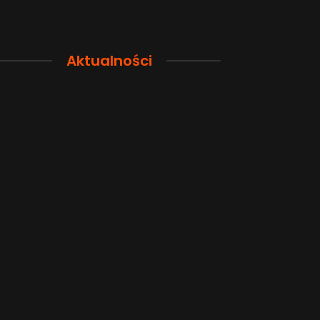
Aktualności
Przewodnik po pamięci
Funkcje łączno
smartfona: Wybierz
smartfonów H
odpowiednią przestrzeń dla
wyjaśnione w p
siebie
sposób
2026-08-04
2026-08-04
Popularne