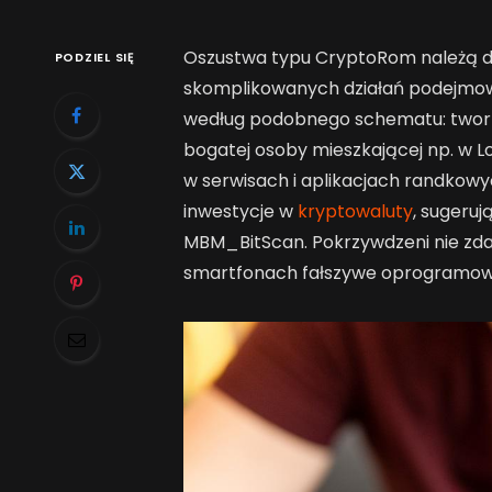
Oszustwa typu CryptoRom należą do
PODZIEL SIĘ
skomplikowanych działań podejmow
według podobnego schematu: tworz
bogatej osoby mieszkającej np. w L
w serwisach i aplikacjach randkow
inwestycje w
kryptowaluty
, sugeruj
MBM_BitScan. Pokrzywdzeni nie zdaj
smartfonach fałszywe oprogramow