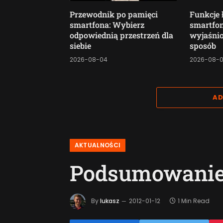
Przewodnik po pamięci
Funkcje 
smartfona: Wybierz
smartf
odpowiednią przestrzeń dla
wyjaśnio
siebie
sposób
2026-08-04
2026-08-
AD
AKTUALNOŚCI
Podsumowanie 
By
lukasz
2012-01-12
1 Min Read