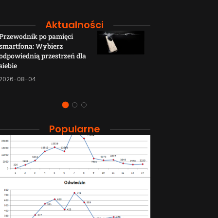
Aktualności
Przewodnik po pamięci
Funkcje łączno
smartfona: Wybierz
smartfonów H
odpowiednią przestrzeń dla
wyjaśnione w p
siebie
sposób
2026-08-04
2026-08-04
Popularne