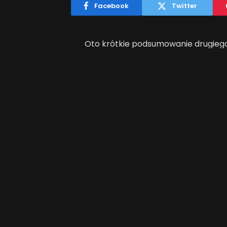
Facebook
Twitter
Oto krótkie podsumowanie drugiego 
?
The Pet Tracker:
Tagg ? The 
CES 2012 Design & Innovation Award
Qualcomm do śledzenia miejsca p
właścicielowi zlokalizować zwierzak
e-mail lub specjalną aplikację.
http://www.youtube.com/watch?f
?
Bert i Ernie z Qualcomm (Vid
Ludwig ? pokazuje w jaki sposób m
wykorzystujący technologie rzeczy