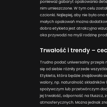
ponieważ gabaryt opakowania deter
nim umieszczone. W tym celu został
czcionki. Najlepiej, aby nie była on
małych opakowań można dodatkowo 
dobra etykieta jest atrakcyjna wizua
oka przywodzi na myśl rodzinę produ
Trwałość i trendy – cec
Trudno podać uniwersalny przepis n
się od siebie różniły przede wszystk
Etykieta, która będzie znajdowała s
walory, np. naturalność składników 
spożywczym lub przetwórczym doda
jej trwałość, odporność na tłuszcz,
atmosferycznych. Można jednak zna