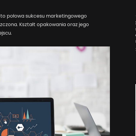
a to połowa sukcesu marketingowego
Jak AI zmienia e-
zczona. Kształt opakowania oraz jego
commerce?
jscu.
2026-04-27