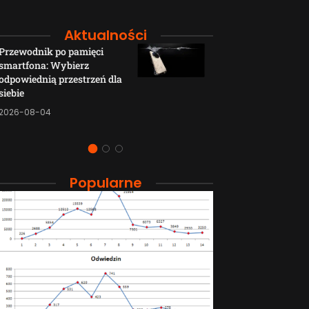
Aktualności
Przewodnik po pamięci
Funkcje łączno
smartfona: Wybierz
smartfonów H
odpowiednią przestrzeń dla
wyjaśnione w p
siebie
sposób
2026-08-04
2026-08-04
Popularne