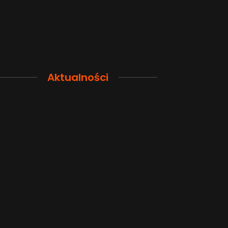
Aktualności
Przewodnik po pamięci
Funkcje łączno
smartfona: Wybierz
smartfonów H
odpowiednią przestrzeń dla
wyjaśnione w p
siebie
sposób
2026-08-04
2026-08-04
Popularne