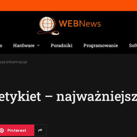
o
Hardware
Poradniki
Programowanie
Sof
jsze informacje
etykiet – najważniejs
Pinterest