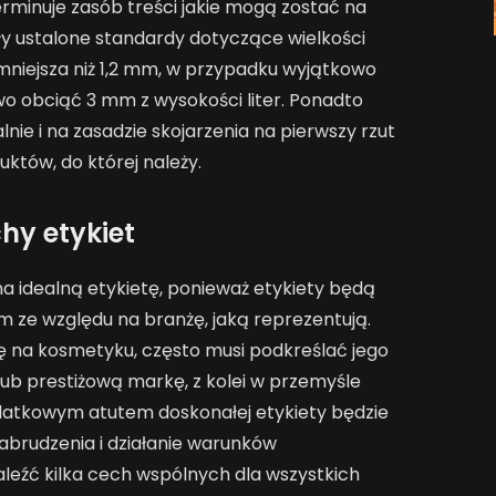
minuje zasób treści jakie mogą zostać na
y ustalone standardy dotyczące wielkości
a mniejsza niż 1,2 mm, w przypadku wyjątkowo
obciąć 3 mm z wysokości liter. Ponadto
lnie i na zasadzie skojarzenia na pierwszy rzut
któw, do której należy.
hy etykiet
a idealną etykietę, ponieważ etykiety będą
im ze względu na branżę, jaką reprezentują.
ię na kosmetyku, często musi podkreślać jego
lub prestiżową markę, z kolei w przemyśle
tkowym atutem doskonałej etykiety będzie
 zabrudzenia i działanie warunków
leźć kilka cech wspólnych dla wszystkich