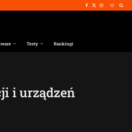
Facebook
X
Instagram
(Twitter)
tware
Testy
Rankingi
i i urządzeń