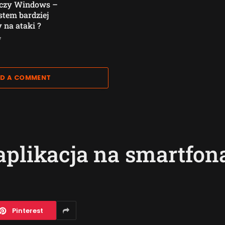
 czy Windows –
stem bardziej
 na ataki ?
7
D A COMMENT
aplikacja na smartfo
Pinterest