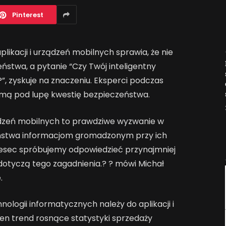
Pinterest
likacji i urządzeń mobilnych sprawia, że nie
Jak AI zmienia e-
stwa, a pytanie “Czy Twój inteligentny
commerce?
”, zyskuje na znaczeniu. Eksperci podczas
2026-04-27
zmą pod lupę kwestię bezpieczeństwa.
ządzeń mobilnych to prawdziwe wyzwanie w
ństwa informacjom gromadzonym przy ich
esec spróbujemy odpowiedzieć przynajmniej
 dotyczą tego zagadnienia.? ? mówi Michał
.
logii informatycznych należy do aplikacji i
en trend rosnące statystyki sprzedaży