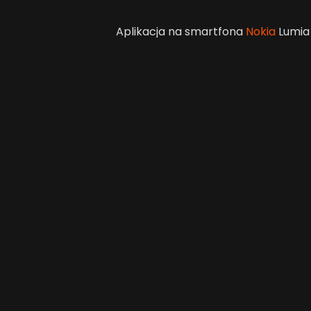
Aplikacja na smartfona
Nokia
Lumia
dostępna do pobrania.
Video Tune
chciałyby dzielić się z najbliższymi f
sposób edytować. Wystarczy kilka d
się w ciekawy klip, którym można pod
Większe możliwości
Video Tuner
to
dostosowanie głośności klipu
redukcja szumów
możliwość dodania ścieżki dźw
Oraz video: