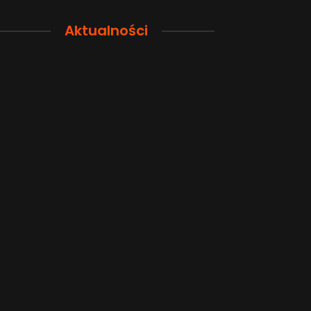
Aktualności
Przewodnik po pamięci
Funkcje łączno
smartfona: Wybierz
smartfonów H
odpowiednią przestrzeń dla
wyjaśnione w p
siebie
sposób
2026-08-04
2026-08-04
Popularne