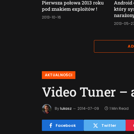
Pierwsza połowa 2013 roku
Android
pod znakiem exploitów !
który sy
narażony
2013-10-16
2013-05-2
AD
AKTUALNOŚCI
Video Tuner – 
By
lukasz
2014-07-09
1 Min Read
Facebook
Twitter