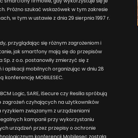
ć smartfony firmowe, gdy wykorzystuje się je
h. Próżno szukać wskazówek w tym zakresie
ch, w tym w ustawie z dnia 29 sierpnia 1997 r.
dy, przyglądając się różnym zagrożeniom i
anie, jak smartfony mają się do przepisów
ia Sp. z o.o. postanowiły zmierzyć się z
aplikacji mobilnych organizując w dniu 28
ną konferencję MOBILESEC.
BCM Logic, SARE, iSecure czy Resilia spróbują
e zagrożeń czyhających na użytkowników
 ryzykiem związanym z urządzeniami
 legalnych kampanii przy wykorzystaniu
ych urządzeń przez przepisy o ochronie
nologicznym konferencji Mobilesec została