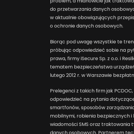
problem, a mianowicie jak traktowa
do przetwarzania danych osobowyc
w aktualnie obowiązujących przepisa
o ochronie danych osobowych.
Biorąc pod uwagę wszystkie te tren
próbując odpowiedzieć sobie na pyt
prawa, firmy iSecure Sp. z o.o. i Resil
tematem bezpieczeństwa urządzeń i 
lutego 2012 r. w Warszawie bezpłat
Prelegenci z takich firm jak PCDOC, 
odpowiedzieć na pytania dotycząc
smartfonów, sposobów zarządzania
mobilnymi, robienia bezpiecznych i
wiadomości SMS oraz traktowania t
danych osobowych. Partnerem tech