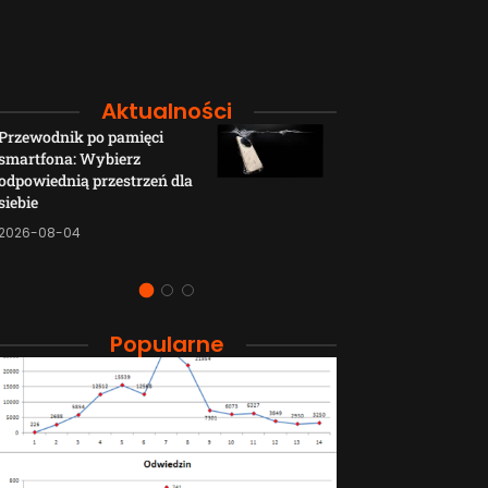
Aktualności
Przewodnik po pamięci
Funkcje łączno
smartfona: Wybierz
smartfonów H
odpowiednią przestrzeń dla
wyjaśnione w p
siebie
sposób
2026-08-04
2026-08-04
Popularne