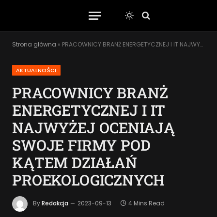
Strona główna
»
PRACOWNICY BRANŻ ENERGETYCZNEJ I IT NAJWYŻEJ OCENIAJĄ SWOJE FIRMY POD KĄTEM DZIAŁAŃ PROEKOLOGICZNYCH
AKTUALNOŚCI
PRACOWNICY BRANŻ
ENERGETYCZNEJ I IT
NAJWYŻEJ OCENIAJĄ
SWOJE FIRMY POD
KĄTEM DZIAŁAŃ
PROEKOLOGICZNYCH
By
Redakcja
2023-09-13
4 Mins Read