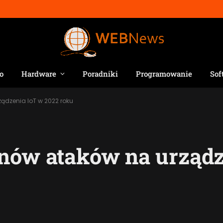
o
Hardware
Poradniki
Programowanie
Sof
ądzenia IoT w 2022 roku
onów ataków na urządz