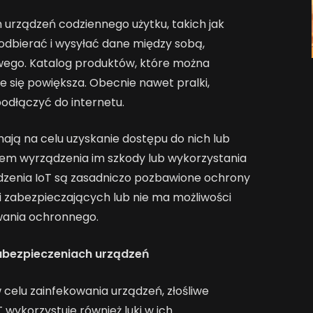
 urządzeń codziennego użytku, takich jak
odbierać i wysyłać dane między sobą,
owego. Katalog produktów, które można
le się powiększa. Obecnie nawet pralki,
podłączyć do internetu.
 mają na celu uzyskanie dostępu do nich lub
arem wyrządzenia im szkody lub wykorzystania
ądzenia IoT są zasadniczo pozbawione ochrony
i zabezpieczających lub nie ma możliwości
wania ochronnego.
 zabezpieczeniach urządzeń
elu zainfekowania urządzeń, złośliwe
ykorzystuje również luki w ich