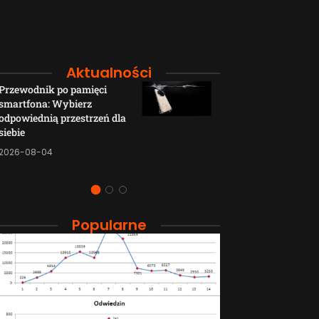
Aktualności
Przewodnik po pamięci
Funkcje łączno
smartfona: Wybierz
smartfonów H
odpowiednią przestrzeń dla
wyjaśnione w p
siebie
sposób
2026-08-04
2026-08-04
Popularne