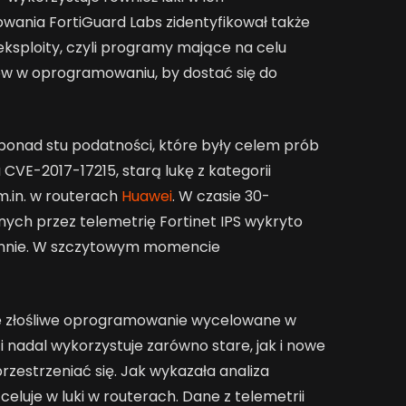
wania FortiGuard Labs zidentyfikował także
sploity, czyli programy mające na celu
ów w oprogramowaniu, by dostać się do
onad stu podatności, które były celem prób
CVE-2017-17215, starą lukę z kategorii
.in. w routerach
Huawei
. W czasie 30-
ch przez telemetrię Fortinet IPS wykryto
ziennie. W szczytowym momencie
 że złośliwe oprogramowanie wycelowane w
i nadal wykorzystuje zarówno stare, jak i nowe
przestrzeniać się. Jak wykazała analiza
celuje w luki w routerach. Dane z telemetrii