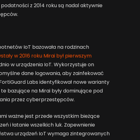
 podatności z 2014 roku są nadal aktywnie
tępców.
botnetów IoT bazowała na rodzinach
stały w 2016 roku Mirai był pierwszym
o w urządzenia IoT. Wykorzystuje on
omyślne dane logowania, aby zainfekować
 FortiGuard Labs identyfikował nowe warianty
te bazujące na Mirai były dominujące pod
tania przez cyberprzestępców.
mi ważne jest przede wszystkim bieżące
ń i łatanie wszelkich luk. Zapewnienie
ństwa urządzeń IoT wymaga zintegrowanych