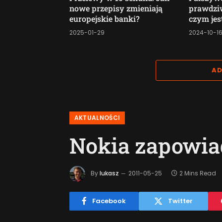
nowe przepisy zmieniają
prawdzi
europejskie banki?
czym jes
2025-01-29
2024-10-1
AD
AKTUALNOŚCI
Nokia zapowia
By
lukasz
2011-05-25
2 Mins Read
Facebook
Twitter