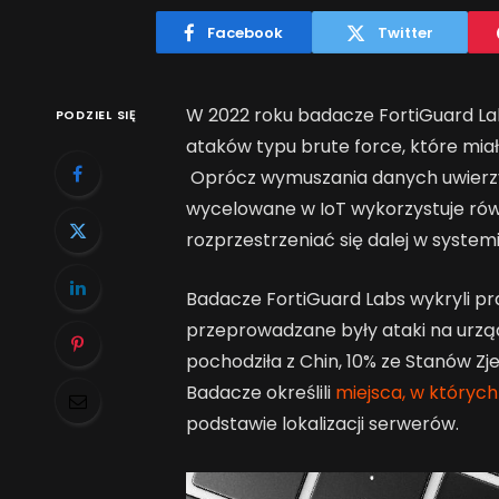
Facebook
Twitter
W 2022 roku badacze FortiGuard La
PODZIEL SIĘ
ataków typu brute force, które miał
Oprócz wymuszania danych uwierzy
wycelowane w IoT wykorzystuje rów
rozprzestrzeniać się dalej w systemi
Badacze FortiGuard Labs wykryli pra
przeprowadzane były ataki na urządz
pochodziła z Chin, 10% ze Stanów Zj
Badacze określili
miejsca, w których
podstawie lokalizacji serwerów.