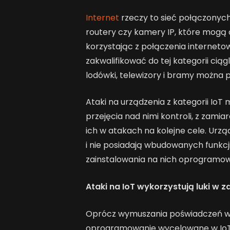
Internet
rzeczy to sieć połączonych
routery czy kamery IP, które mogą 
korzystając z połączenia internet
zakwalifikować do tej kategorii ciąg
lodówki, telewizory i bramy można 
Ataki na urządzenia z kategorii IoT
przejęcia nad nimi kontroli, z zami
ich w atakach na kolejne cele. Urz
i nie posiadają wbudowanych funkcj
zainstalowania na nich oprogramo
Ataki na IoT wykorzystują luki w
Oprócz wymuszania poświadczeń w c
oprogramowanie wycelowane w IoT w