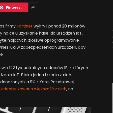
Pinterest
bs firmy
Fortinet
wykryli ponad 20 milionów
Jak AI zmienia e-
y na celu uzyskanie haseł do urządzeń IoT.
commerce?
telniających, złośliwe oprogramowanie
2026-04-27
nież luki w zabezpieczeniach urządzeń, aby
e.
wie 122 tys. unikalnych adresów IP, z których
enia IoT. Blisko jedna trzecia z nich
ednoczonych, a 9% z Korei Południowej.
 zidentyfikowano większość z nich
, na