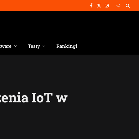
Facebook
X
Instagram
(Twitter)
tware
Testy
Rankingi
enia IoT w