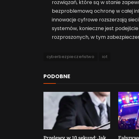
rozwiązań, które są w stanie zapew
bezproblemową ochronę w całej infr
innowacje cyfrowe rozszerzają siec
systemów, konieczne jest podejście
rozproszonych, w tym zabezpieczeń
cyberbezpieczeństwo
iot
PODOBNE
Przelewy w 10 sekund: Jak
Fałszywe