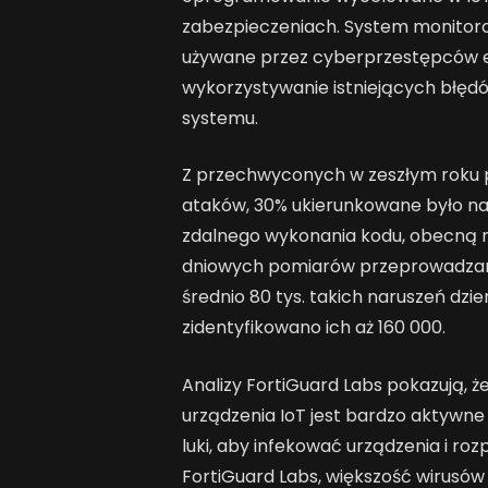
zabezpieczeniach. System monitoro
używane przez cyberprzestępców ek
wykorzystywanie istniejących błęd
systemu.
Z przechwyconych w zeszłym roku p
ataków, 30% ukierunkowane było na 
zdalnego wykonania kodu, obecną m
dniowych pomiarów przeprowadzany
średnio 80 tys. takich naruszeń d
zidentyfikowano ich aż 160 000.
Analizy FortiGuard Labs pokazują,
urządzenia IoT jest bardzo aktywne 
luki, aby infekować urządzenia i roz
FortiGuard Labs, większość wirusów 