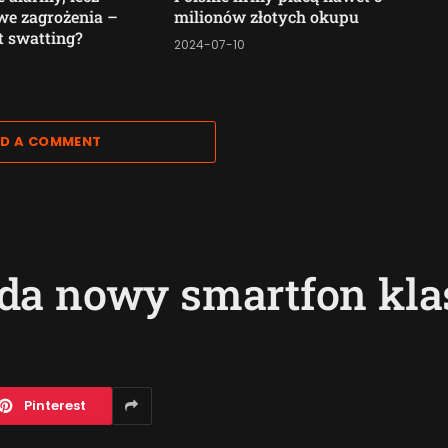
we zagrożenia –
milionów złotych okupu
t swatting?
2024-07-10
6
D A COMMENT
da nowy smartfon kl
Pinterest