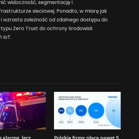
nić widoczność, segmentację i
astrukturze sieciowej. Ponadto, w miarę jak
i i wzrasta zależność od zdalnego dostępu do
 typu Zero Trust do ochrony środowisk
 IoT.
 alarmy, lecz
Polskie firmy płacą nawet 5