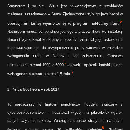
Stuxnetem i po nim. Wirus jest najważniejszym z przykładów
malware’u rządowego
– Stany Zjednoczone użyły go jako
broni
w
5
operacji militarnej
wymierzonej w program nuklearny Iranu
.
Nośnikiem wirusa był pendrive jednego z pracowników. Po instalacji
Stuxnet wyszukiwał konkretny sterownik i zmieniał jego ustawienia,
doprowadzając np. do przyspieszenia pracy wirówek w zakładzie
wzbogacania uranu w Natanz i ich zniszczenia. Czasowo
6
unieruchomił niemal 1000 z 5000
wirówek i
opóźnił
irański proces
7
wzbogacania uranu
o około
1,5 roku
.
2. Petya/Not Petya – rok 2017
To
najdroższy w historii
pojedynczy incydent związany z
cyberbezpieczeństwem – kosztował więcej, niż jakikolwiek wyciek
danych czy atak hakerów. Według szacunków straty firm na całym
8
świecie wyniosły
nawet 10 miliardów dolarów
. Złośliwe