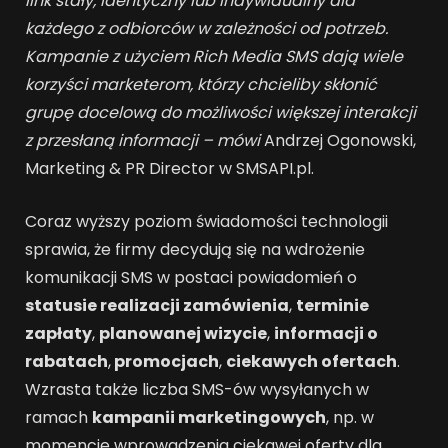
link stały, identyczny lub indywidualny dla
każdego z odbiorców w zależności od potrzeb.
Kampanie z użyciem Rich Media SMS dają wiele
korzyści marketerom, którzy chcieliby skłonić
grupę docelową do możliwości większej interakcji
z przesłaną informacji – mówi
Andrzej Ogonowski,
Marketing & PR Director w SMSAPI.pl.
Coraz wyższy poziom świadomości technologii
sprawia, że firmy decydują się na wdrożenie
komunikacji SMS w postaci powiadomień o
statusie realizacji zamówienia
,
terminie
zapłaty
,
planowanej wizycie
,
informacji o
rabatach
,
promocjach
,
ciekawych ofertach
.
Wzrasta także liczba SMS-ów wysyłanych w
ramach
kampanii marketingowych
, np. w
momencie wprowadzenia ciekawej oferty dla