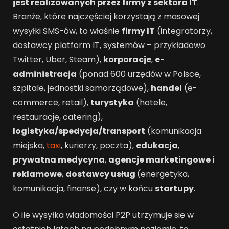
jest realizowanych przez firmy z sektora IT
.
Branże, które najczęściej korzystają z masowej
wysyłki SMS-ów, to właśnie
firmy IT
(integratorzy,
dostawcy platform IT, systemów – przykładowo
Twitter, Uber, Steam),
korporacje
,
e-
administracja
(ponad 600 urzędów w Polsce,
szpitale, jednostki samorządowe),
handel
(e-
commerce, retail),
turystyka
(hotele,
restauracje, catering),
logistyka/spedycja/transport
(komunikacja
miejska,
taxi
, kurierzy, poczta),
edukacja
,
prywatna medycyna
,
agencje marketingowe i
reklamowe
,
dostawcy usług
(energetyka,
komunikacja, finanse), czy w końcu
startupy
.
O ile wysyłka wiadomości P2P utrzymuje się w