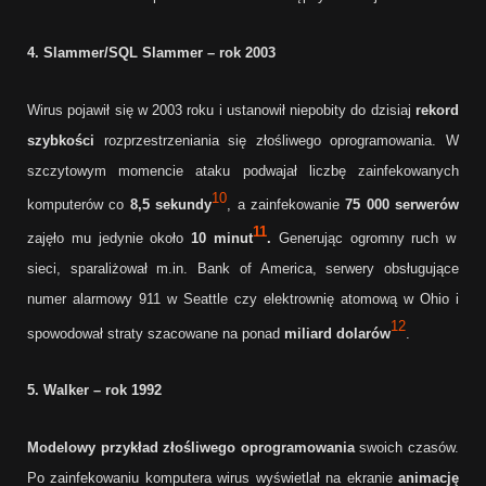
4. Slammer/SQL Slammer – rok 2003
Wirus pojawił się w 2003 roku i ustanowił niepobity do dzisiaj
rekord
szybkości
rozprzestrzeniania się złośliwego oprogramowania. W
szczytowym momencie ataku podwajał liczbę zainfekowanych
10
komputerów co
8,5 sekundy
, a zainfekowanie
75 000 serwerów
11
zajęło mu jedynie około
10 minut
.
Generując ogromny ruch w
sieci, sparaliżował m.in. Bank of America, serwery obsługujące
numer alarmowy 911 w Seattle czy elektrownię atomową w Ohio i
12
spowodował straty szacowane na ponad
miliard dolarów
.
5. Walker – rok 1992
Modelowy przykład złośliwego oprogramowania
swoich czasów.
Po zainfekowaniu komputera wirus wyświetlał na ekranie
animację