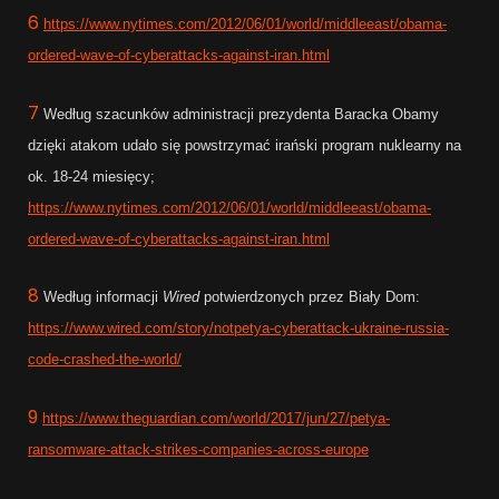
6
https://www.nytimes.com/2012/06/01/world/middleeast/obama-
ordered-wave-of-cyberattacks-against-iran.html
7
Według szacunków administracji prezydenta Baracka Obamy
dzięki atakom udało się powstrzymać irański program nuklearny na
ok. 18-24 miesięcy;
https://www.nytimes.com/2012/06/01/world/middleeast/obama-
ordered-wave-of-cyberattacks-against-iran.html
8
Według informacji
Wired
potwierdzonych przez Biały Dom:
https://www.wired.com/story/notpetya-cyberattack-ukraine-russia-
code-crashed-the-world/
9
https://www.theguardian.com/world/2017/jun/27/petya-
ransomware-attack-strikes-companies-across-europe