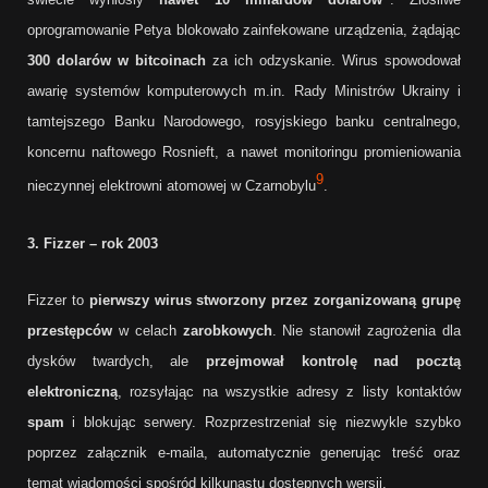
oprogramowanie Petya blokowało zainfekowane urządzenia, żądając
300 dolarów w bitcoinach
za ich odzyskanie. Wirus spowodował
awarię systemów komputerowych m.in. Rady Ministrów Ukrainy i
tamtejszego Banku Narodowego, rosyjskiego banku centralnego,
koncernu naftowego Rosnieft, a nawet monitoringu promieniowania
9
nieczynnej elektrowni atomowej w Czarnobylu
.
3. Fizzer – rok 2003
Fizzer to
pierwszy wirus stworzony przez zorganizowaną grupę
przestępców
w celach
zarobkowych
. Nie stanowił zagrożenia dla
dysków twardych, ale
przejmował kontrolę nad pocztą
elektroniczną
, rozsyłając na wszystkie adresy z listy kontaktów
spam
i blokując serwery. Rozprzestrzeniał się niezwykle szybko
poprzez załącznik e-maila, automatycznie generując treść oraz
temat wiadomości spośród kilkunastu dostępnych wersji.