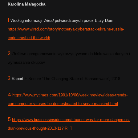
Karolina Małagocka
.
1
Według informacji
Wired
potwierdzonych przez Biały Dom:
https://www.wired.com/story/notpetya-cyberattack-ukraine-russia-
code-crashed-the-world/
2
Złośliwe oprogramowanie wykorzystywane do blokowania danych i
wymuszania okupów
.
3
Raport
F-Secure “The Changing State of Ransomware”, 2018
.
4
https://www.nytimes.com/1991/10/06/weekinreview/ideas-trends-
can-computer-viruses-be-domesticated-to-serve-mankind.html
5
https://www.businessinsider.com/stuxnet-was-far-more-dangerous-
than-previous-thought-2013-11?IR=T