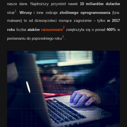
nasze dane. Najdroższy przyniósł nawet
10 miliardów dolarów
1
strat
.
Wirusy
i inne rodzaje
złośliwego oprogramowania
(tzw.
malware) to od dziesięcioleci rosnące zagrożenie – tylko
w 2017
2
roku
liczba
ataków
ransomware
zwiększyła się o ponad
400%
w
3
porównaniu do poprzedniego roku
.