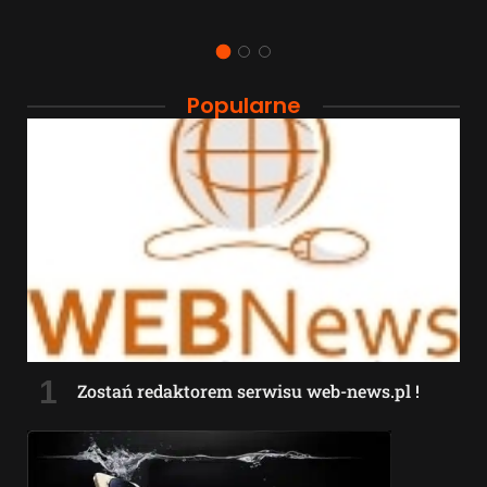
Popularne
Zostań redaktorem serwisu web-news.pl !