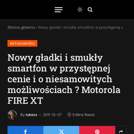
Strona główna
»
Nowy gładki i smukły smartfon w przystępnej cenie i o niesamowitych możliwościach ? Motorola FIRE XT
AKTUALNOŚCI
Nowy gładki i smukły
smartfon w przystępnej
cenie i o niesamowitych
możliwościach ? Motorola
FIRE XT
By
lukasz
2011-12-07
3 Mins Read