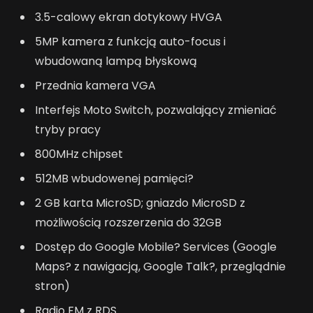
3.5-calowy ekran dotykowy HVGA
5MP kamera z funkcją auto-focus i
wbudowaną lampą błyskową
Przednia kamera VGA
Interfejs Moto Switch, pozwalający zmieniać
tryby pracy
800MHz chipset
512MB wbudowenej pamięci?
2 GB karta MicroSD; gniazdo MicroSD z
możliwością rozszerzenia do 32GB
Dostęp do Google Mobile? Services (Google
Maps? z nawigacją, Google Talk?, przeglądnie
stron)
Radio FM z RDS