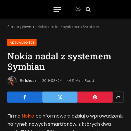
Strona główna
»
Nokia nadal z systemem Symbian
AKTUALNOŚCI
Nokia nadal z systemem
Symbian
By
lukasz
2011-08-24
5 Mins Read
Firma
Nokia
poinformowała dzisiaj o wprowadzeniu
na rynek nowych smartfonów, z których dwa –