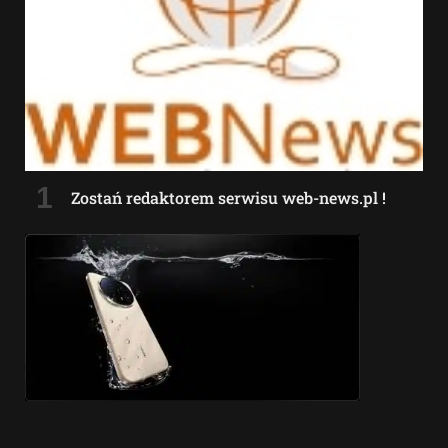
Zostań redaktorem serwisu web-news.pl !