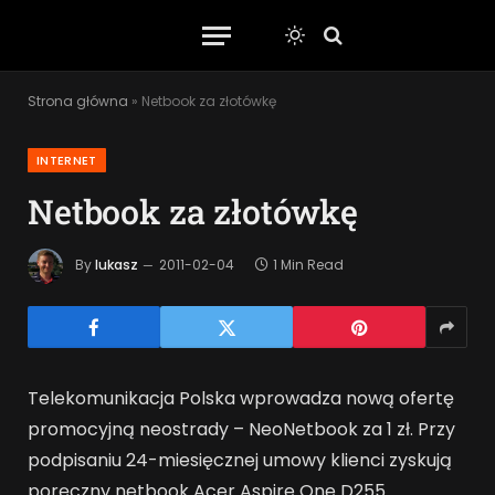
Strona główna
»
Netbook za złotówkę
INTERNET
Netbook za złotówkę
By
lukasz
2011-02-04
1 Min Read
Telekomunikacja Polska wprowadza nową ofertę
promocyjną neostrady – NeoNetbook za 1 zł. Przy
podpisaniu 24-miesięcznej umowy klienci zyskują
poręczny netbook Acer Aspire One D255.