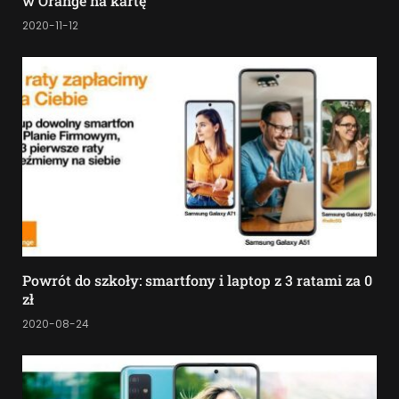
w Orange na kartę
2020-11-12
Powrót do szkoły: smartfony i laptop z 3 ratami za 0
zł
2020-08-24