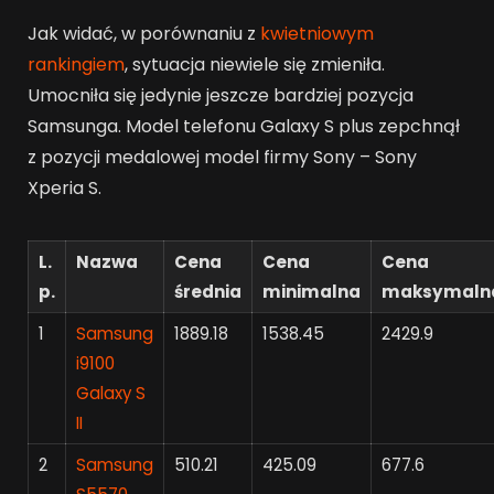
Jak widać, w porównaniu z
kwietniowym
rankingiem
, sytuacja niewiele się zmieniła.
Umocniła się jedynie jeszcze bardziej pozycja
Samsunga. Model telefonu Galaxy S plus zepchnął
z pozycji medalowej model firmy Sony – Sony
Xperia S.
L.
Nazwa
Cena
Cena
Cena
p.
średnia
minimalna
maksymaln
1
Samsung
1889.18
1538.45
2429.9
i9100
Galaxy S
II
2
Samsung
510.21
425.09
677.6