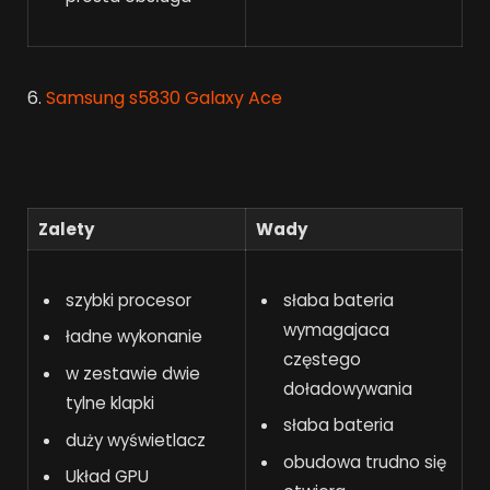
6.
Samsung s5830 Galaxy Ace
Zalety
Wady
szybki procesor
słaba bateria
wymagajaca
ładne wykonanie
częstego
w zestawie dwie
doładowywania
tylne klapki
słaba bateria
duży wyświetlacz
obudowa trudno się
Układ GPU