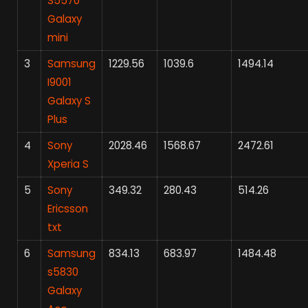
S5570
Galaxy
mini
3
Samsung
1229.56
1039.6
1494.14
I9001
Galaxy S
Plus
4
Sony
2028.46
1568.67
2472.61
Xperia S
5
Sony
349.32
280.43
514.26
Ericsson
txt
6
Samsung
834.13
683.97
1484.48
s5830
Galaxy