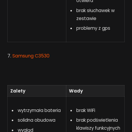
otwiera
brak słuchawek w
zestawie
problemy z gps
7.
Samsung C3530
Zalety
Wady
wytrzymała bateria
brak WiFi
solidna obudowa
brak podświetlenia
klawiszy funkcyjnych
wygląd