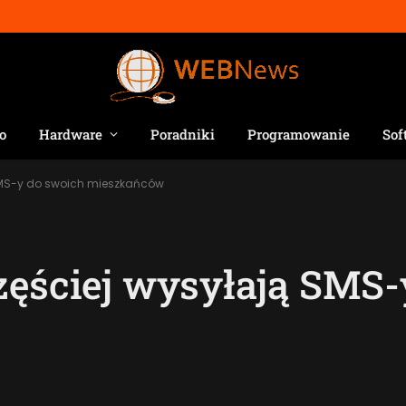
o
Hardware
Poradniki
Programowanie
Sof
 SMS-y do swoich mieszkańców
zęściej wysyłają SMS-