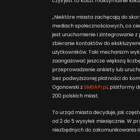
czyli jest to koszt maksymalnie kilk
„Niektóre miasta zachęcają do skorz
mediach społecznościowych, co cies
jest uruchomienie i zintegrowanie z 
zbieranie kontaktów do ekskluzywn
użytkowników. Taki mechanizm wyk
zaangażować jeszcze większą liczbę
przeprowadzenie ankiety lub uruc
bez podwyższonej płatności do kom
Ogonowski z
SMSAPI.pl
, platformy d
200 polskich miast.
To urząd miasta decyduje, jak częst
od 2 do 5 wysyłek miesięcznie. W p
niezbędnych do zakomunikowania inf