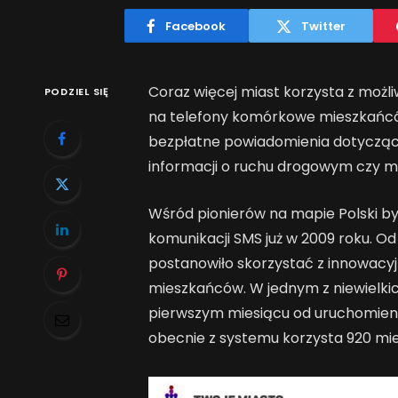
Facebook
Twitter
Coraz więcej miast korzysta z moż
PODZIEL SIĘ
na telefony komórkowe mieszkańców
bezpłatne powiadomienia dotyczące
informacji o ruchu drogowym czy m
Wśród pionierów na mapie Polski by
komunikacji SMS już w 2009 roku. Od
postanowiło skorzystać z innowacy
mieszkańców. W jednym z niewielki
pierwszym miesiącu od uruchomienia 
obecnie z systemu korzysta 920 mi