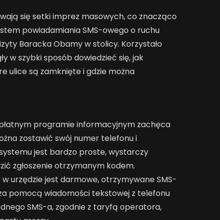
ają się setki imprez masowych, co znacząco
System powiadamiania SMS-owego o ruchu
yty Baracka Obamy w stolicy. Korzystało
y w szybki sposób dowiedzieć się, jak
re ulice są zamknięte i gdzie można
bezpłatnym programie informacyjnym zachęca
ożna zostawić swój numer telefonu i
 systemu jest bardzo proste, wystarczy
rdzić zgłoszenie otrzymanym kodem.
ub w urzędzie jest darmowe, otrzymywane SMS-
i za pomocą wiadomości tekstowej z telefonu
ednego SMS-a, zgodnie z taryfą operatora,