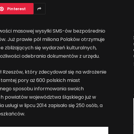
Pinterest
liwości masowej wysyłki SMS-ów bezpośrednio
Jak AI zmienia e-
. Już prawie pół miliona Polaków otrzymuje
commerce?
 zbliżających się wydarzeń kulturalnych,
2026-04-27
ożliwości odebrania dokumentów z urzędu.
ł Rzeszów, który zdecydował się na wdrożenie
 tamtej pory aż 600 polskich miast
jnego sposobu informowania swoich
ch powiatów województwa śląskiego już w
usługi w lipcu 2014 zapisało się 250 osób, a
eszkańców.