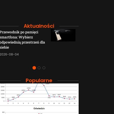
Aktualności
Przewodnik po pamięci
Funkcje łączno
smartfona: Wybierz
smartfonów H
odpowiednią przestrzeń dla
wyjaśnione w p
siebie
sposób
2026-08-04
2026-08-04
Popularne