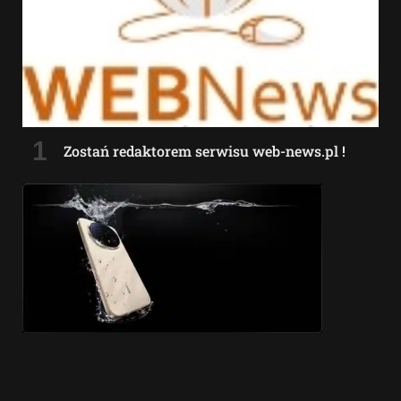
Zostań redaktorem serwisu web-news.pl !