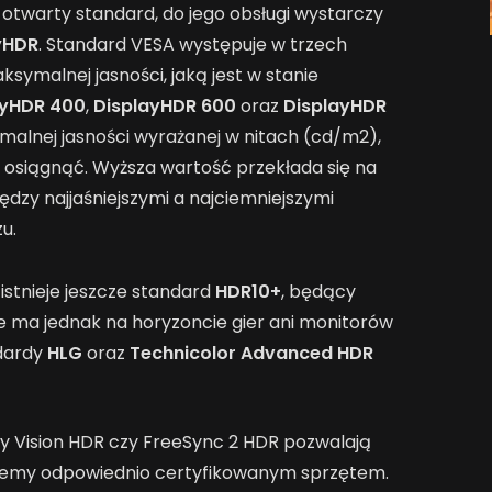
 otwarty standard, do jego obsługi wystarczy
yHDR
. Standard VESA występuje w trzech
symalnej jasności, jaką jest w stanie
ayHDR 400
,
DisplayHDR 600
oraz
DisplayHDR
malnej jasności wyrażanej w nitach (cd/m2),
e osiągnąć. Wyższa wartość przekłada się na
ędzy najjaśniejszymi a najciemniejszymi
u.
stnieje jeszcze standard
HDR10+
, będący
e ma jednak na horyzoncie gier ani monitorów
ndardy
HLG
oraz
Technicolor Advanced HDR
by Vision HDR czy FreeSync 2 HDR pozwalają
ujemy odpowiednio certyfikowanym sprzętem.