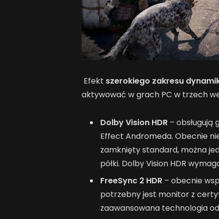
Efekt
szerokiego zakresu dynamik
aktywować w grach PC w trzech we
Dolby Vision HDR
– obsługują g
Effect Andromeda. Obecnie ni
zamknięty standard, można jed
półki. Dolby Vision HDR wymaga 
FreeSync 2 HDR
– obecnie wspi
potrzebny jest monitor z certy
zaawansowana technologia od