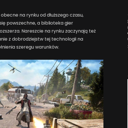
 obecne na rynku od dłuższego czasu,
Jak AI zmienia e-
 się powszechne, a biblioteka gier
commerce?
rozszerza. Nareszcie na rynku zaczynają też
2026-04-27
nie z dobrodziejstw tej technologii na
nienia szeregu warunków.