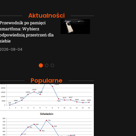
Aktualności
Przewodnik po pamięci
Funkcje łączno
smartfona: Wybierz
smartfonów H
odpowiednią przestrzeń dla
wyjaśnione w p
siebie
sposób
2026-08-04
2026-08-04
Popularne