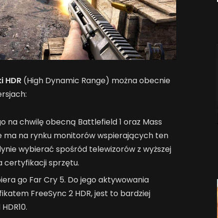
i
HDR
(High Dynamic Range) można obecnie
rsjach:
o na chwilę obecną Battlefield 1 oraz Mass
e ma na rynku monitorów wspierających ten
ynie wybierać spośród telewizorów z wyższej
certyfikacji sprzętu.
era go Far Cry 5. Do jego aktywowania
fikatem FreeSync 2 HDR, jest to bardziej
 HDR10.