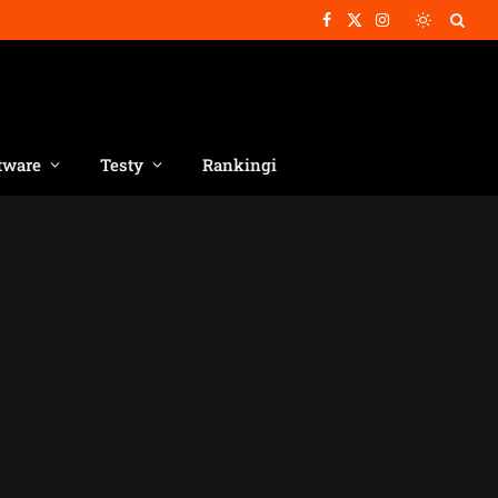
Facebook
X
Instagram
(Twitter)
tware
Testy
Rankingi