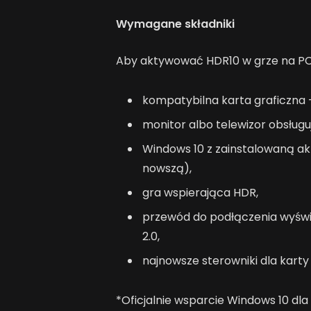
Wymagane składniki
Aby aktywować HDR10 w grze na PC
kompatybilna karta graficzna 
monitor albo telewizor obsług
Windows 10 z zainstalowaną akt
nowszą),
gra wspierająca HDR,
przewód do podłączenia wyświe
2.0,
najnowsze sterowniki dla karty 
*Oficjalnie wsparcie Windows 10 dla