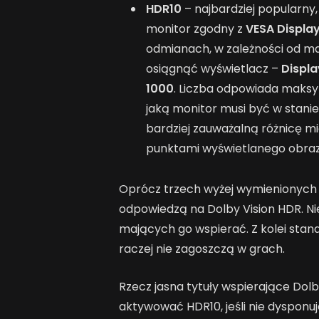
HDR10
– najbardziej popularny,
monitor zgodny z
VESA Displa
odmianach, w zależności od mak
osiągnąć wyświetlacz –
Displ
1000
. Liczba odpowiada maksy
jaką monitor musi być w stani
bardziej zauważalną różnicę mi
punktami wyświetlanego obraz
Oprócz trzech wyżej wymienionych i
odpowiedzą na Dolby Vision HDR. Ni
mających go wspierać. Z kolei sta
raczej nie zagoszczą w grach.
Rzecz jasna tytuły wspierające Dol
aktywować HDR10, jeśli nie dyspon