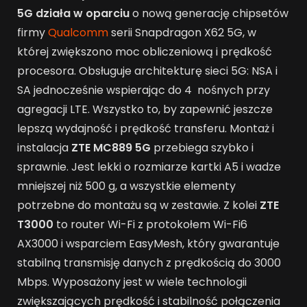
5G działa w oparciu
o nową generację chipsetów
firmy
Qualcomm
serii Snapdragon X62 5G, w
której zwiększono moc obliczeniową i prędkość
procesora. Obsługuje architekturę sieci 5G: NSA i
SA jednocześnie wspierając do 4 nośnych przy
agregacji LTE. Wszystko to, by zapewnić jeszcze
lepszą wydajność i prędkość transferu. Montaż i
instalacja
ZTE MC889 5G
przebiega szybko i
sprawnie. Jest lekki o rozmiarze kartki A5 i wadze
mniejszej niż 500 g, a wszystkie elementy
potrzebne do montażu są w zestawie. Z kolei
ZTE
T3000
to router Wi-Fi z protokołem Wi-Fi6
AX3000 i wsparciem EasyMesh, który gwarantuje
stabilną transmisję danych z prędkością do 3000
Mbps. Wyposażony jest w wiele technologii
zwiększających prędkość i stabilność połączenia