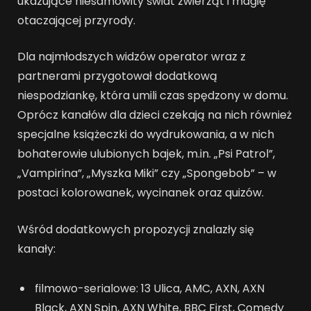
ukazujące niesamowity świat zwierząt i magię
otaczającej przyrody.
Dla najmłodszych widzów operator wraz z
partnerami przygotował dodatkową
niespodziankę, która umili czas spędzony w domu.
Oprócz kanałów dla dzieci czekają na nich również
specjalne książeczki do wydrukowania, a w nich
bohaterowie ulubionych bajek, m.in. „Psi Patrol”,
„Vampirina”, „Myszka Miki” czy „Spongebob” – w
postaci kolorowanek, wycinanek oraz quizów.
Wśród dodatkowych propozycji znalazły się
kanały:
filmowo-serialowe: 13 Ulica, AMC, AXN, AXN
Black, AXN Spin, AXN White, BBC First, Comedy