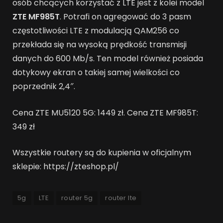
osób chcących korzystać z LTE jest z kolei model
ZTE MF985T
. Potrafi on agregować do 3 pasm
częstotliwości LTE z modulacją QAM256 co
przekłada się na wysoką prędkość transmisji
danych do 600 Mb/s. Ten model również posiada
dotykowy ekran o takiej samej wielkości co
poprzednik 2,4″.
Cena ZTE MU5120 5G: 1449 zł. Cena ZTE MF985T:
349 zł
Wszystkie routery są do kupienia w oficjalnym
sklepie: https://zteshop.pl/
5g
LTE
router 5g
router lte