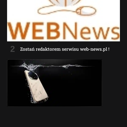
Zostań redaktorem serwisu web-news.pl !