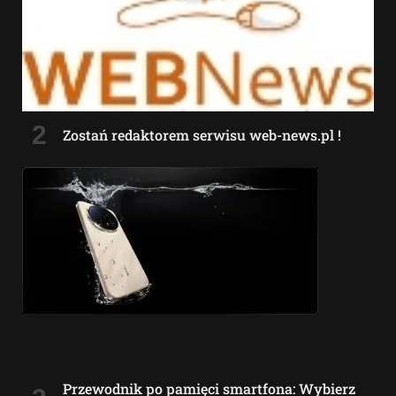
Zostań redaktorem serwisu web-news.pl !
Przewodnik po pamięci smartfona: Wybierz