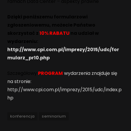
ramach Data Center – aspekty prawne
Dzięki poniższemu formularzowi
zgłoszeniowemu, możecie Państwo
skorzystać z
10% RABATU
na udział w
wydarzeniu:
http://www.cpi.com.pl/imprezy/2015/udc/for
mularz_pr10.php
Szczegółowy
PROGRAM
wydarzenia znajduje się
na stronie:
http://www.cpi.com.pl/imprezy/2015/udc/index.p
hp
konferencja
seminarium