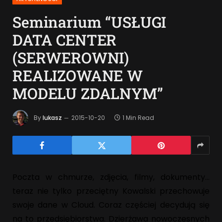
Seminarium “USŁUGI
DATA CENTER
(SERWEROWNI)
REALIZOWANE W
MODELU ZDALNYM”
By
lukasz
2015-10-20
1 Min Read
Poczta w chmurze, zdjęcia, filmy, dokumenty…
teraz nie tylko przeciętny Kowalski przechowuje
swoje dane w Cloud. Coraz częściej decydują się
na to przedsiębiorstwa. Dzierżawa nowoczesnych