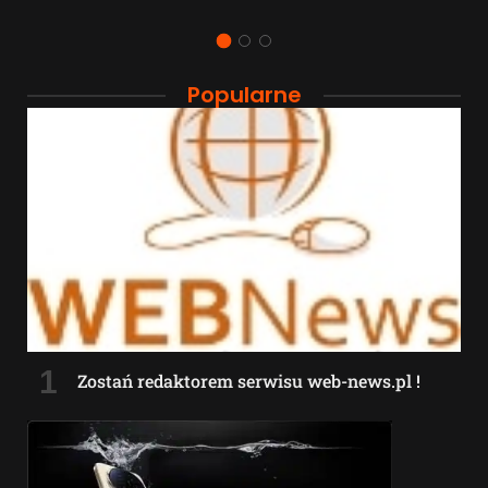
Popularne
Zostań redaktorem serwisu web-news.pl !