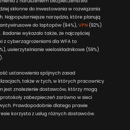
zynienia z naruszeniem bezpieczeństwa
iej skłonne do inwestowania w rozwiązania
 Najpopularniejsze narzędzia, które planują
 antywirusowe do laptopów (94%),
VPN
(92%)
. Badanie wykazało także, że najczęściej
ki z cyberzagrożeniami dla WFA to
, uwierzytelnianie wieloskładnikowe (59%)
).
ość ustanowienia spójnych zasad
izacjach, także w tych, w których pracownicy
em jest znalezienie dostawców, którzy mogą
protokoły zabezpieczeń zarówno w sieci
mowych. Prawdopodobnie dlatego prawie
sie korzysta z usług różnych dostawców.