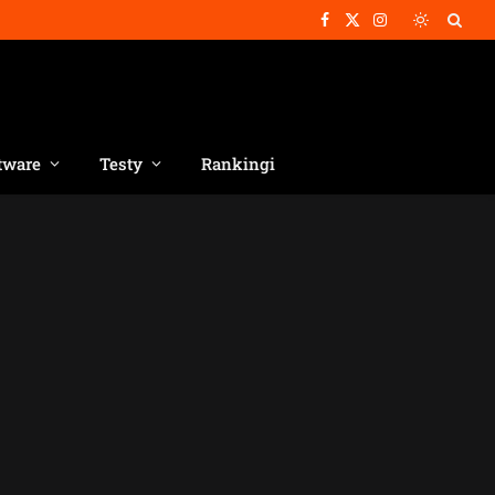
Facebook
X
Instagram
(Twitter)
tware
Testy
Rankingi