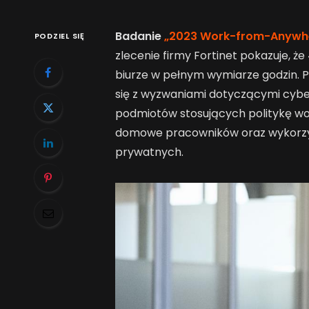
Badanie
„2023 Work-from-Anywhe
PODZIEL SIĘ
zlecenie firmy Fortinet pokazuje, ż
biurze w pełnym wymiarze godzin. 
się z wyzwaniami dotyczącymi cyb
podmiotów stosujących politykę w
domowe pracowników oraz wykorzy
prywatnych.