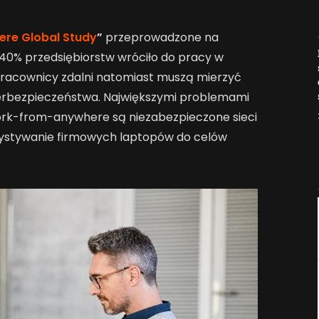
re Global Study
”
przeprowadzone na
Jak AI zmienia e-
e 40% przedsiębiorstw wróciło do pracy w
commerce?
Pracownicy zdalni natomiast muszą mierzyć
2026-04-27
erbezpieczeństwa. Największymi problemami
ork-from-anywhere są niezabezpieczone sieci
stywanie firmowych laptopów do celów