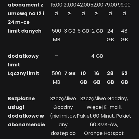
abonament z
15,00
29,00
42,00
52,00
79,00
99,00
umową na 12 i
zł
zł
zł
zł
zł
zł
24 m-ce
limit danych
500
3 GB
6 GB
12 GB
24
48
MB
GB
GB
dodatkowy
–
4 GB
limit
Łączny limit
500
7 GB
10
16
28
52
MB
GB
GB
GB
GB
Bezpłatne
Szczęśliwe
Szczęśliwe Godziny,
usługi
Godziny
Więcej E-maili,
dodatkowe w
(nielimitow
Pakiet 60 Minut, Pakiet
abonamencie
any
60 SMS-ów,
dostęp do
Orange Hotspot