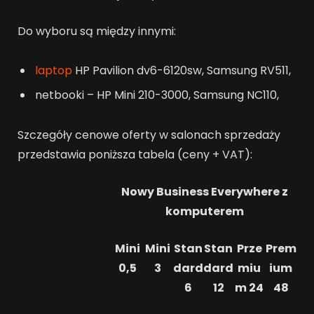
Do wyboru są między innymi:
laptop
HP Pavilion dv6-6120sw, Samsung RV511,
netbooki – HP Mini 210-3000, Samsung NC110,
Szczegóły cenowe oferty w salonach sprzedaży
przedstawia poniższa tabela (ceny + VAT):
Nowy Business Everywhere z
komputerem
Mini
Mini
Stan
Stan
Prze
Prem
0,5
3
dard
dard
miu
ium
6
12
m 24
48