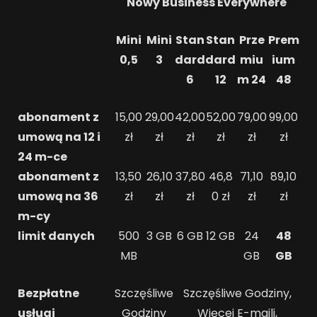
Nowy Business Everywhere
Mini
Mini
Stan
Stan
Prze
Prem
0,5
3
dard
dard
miu
ium
6
12
m 24
48
abonament z
15,00
29,00
42,00
52,00
79,00
99,00
umową na 12 i
zł
zł
zł
zł
zł
zł
24 m-ce
abonament z
13,50
26,10
37,80
46,8
71,10
89,10
umową na 36
zł
zł
zł
0 zł
zł
zł
m-cy
limit danych
500
3 GB
6 GB
12 GB
24
48
MB
GB
GB
Bezpłatne
Szczęśliwe
Szczęśliwe Godziny,
usługi
Godziny
Więcej E-maili,