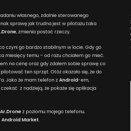
siadaniu własnego, zdalnie sterowanego
Jak AI zmienia e-
dnak sprawę jak trudna jest w pilotażu taka
commerce?
.Drone
, zmienia postać rzeczy.
2026-04-27
co czyni go bardzo stabilnym w locie. Gdy go
ilka miesięcy temu – od razu chciałem go mieć.
ałem na cenę oraz gdy zdałem sobie sprawę co
lotować ten sprzęt. Otóż okazało się, że do
’a. Jako że mam telefon z
Android
-em,
 czekać z nadzieją, że pokaże się aplikacja
Ar.Drone
z poziomu mojego telefonu.
z
Android Market
.