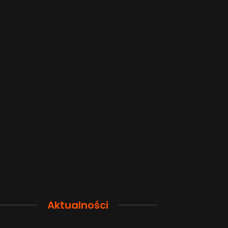
Aktualności
Przewodnik po pamięci
Funkcje łączno
smartfona: Wybierz
smartfonów H