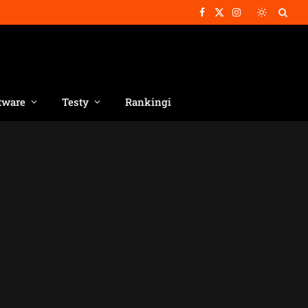
Facebook
X
Instagram
(Twitter)
tware
Testy
Rankingi