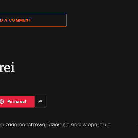
D A COMMENT
rei
Pinterest
zademonstrowali działanie sieci w oparciu o
Jak AI zmienia e-
m Evolution). Jest ona 6 razy szybsza od LTE
commerce?