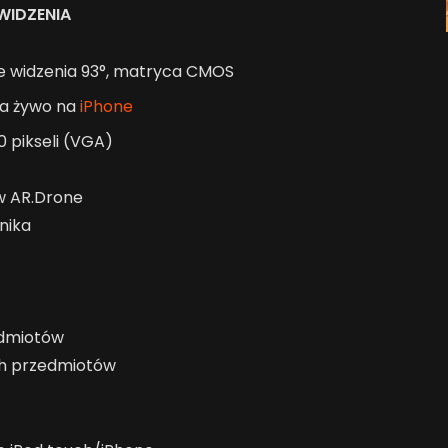
WIDZENIA
e widzenia 93°, matryca CMOS
na żywo na
iPhone
 pikseli (VGA)
w AR.Drone
nika
edmiotów
ch przedmiotów