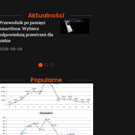
Aktualności
Przewodnik po pamięci
Funkcje łączno
smartfona: Wybierz
smartfonów H
odpowiednią przestrzeń dla
wyjaśnione w p
siebie
sposób
2026-08-04
2026-08-04
Popularne