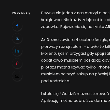
Pewnie nie jeden z nas marzył o po
PODZIEL SIĘ
śmigłowca. Nie każdy zdaje sobie je
zabawka. Pojawienie się na rynku
AR
Ar.Dron
e zawiera 4 osobne śmigła, 
pierwszy raz ujrzałem – a było to k
Mój entuzjazm przygasł gdy spojrz
dodatkowo musiałem posiadać aby pi
pilotażu można używać tylko iPhone
musiałem odłożyć zakup na później i
pod Android-a.
I stało się ! Od dziś można sterować
Aplikację można pobrać za darmo 