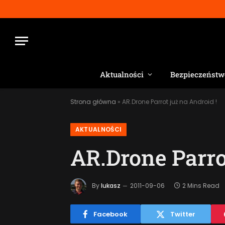
Aktualności
Bezpieczeństw
Strona główna
»
AR.Drone Parrot już na Android !
AKTUALNOŚCI
AR.Drone Parrot
By
lukasz
2011-09-06
2 Mins Read
Facebook
Twitter