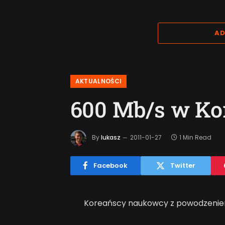
AD
AKTUALNOŚCI
600 Mb/s w Ko
By
lukasz
2011-01-27
1 Min Read
Facebook
Twitter
Koreańscy naukowcy z powodzeniem 
technologię LTE-Advanced (Long Ter