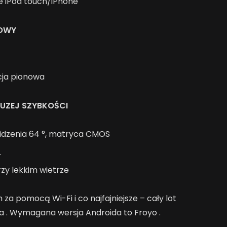
e iPod touch/iPhone
KOWY
cja pionowa
UZEJ SZYBKOŚCI
idzenia 64 °, matryca CMOS
.
rzy lekkim wietrze
za pomocą Wi-Fi i co najfajniejsze – cały lot
a . Wymagana wersja Androida to Froyo .