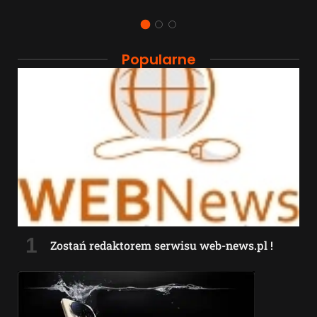
Popularne
Zostań redaktorem serwisu web-news.pl !