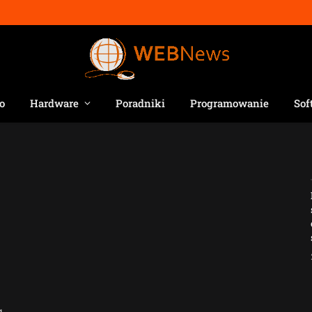
o
Hardware
Poradniki
Programowanie
Sof
Jak AI zmienia e-
commerce?
2026-04-27
ą