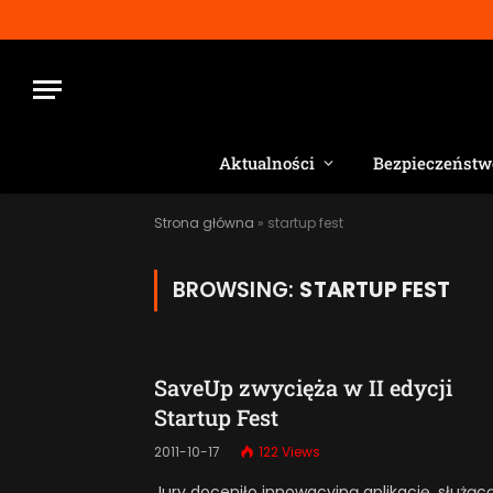
Aktualności
Bezpieczeństw
Strona główna
»
startup fest
BROWSING:
STARTUP FEST
SaveUp zwycięża w II edycji
Startup Fest
2011-10-17
122
Views
Jury doceniło innowacyjną aplikację, służąc