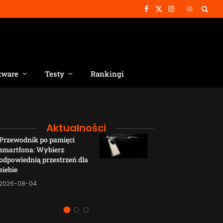
Facebook
X
Instagram
(Twitter)
tware
Testy
Rankingi
Aktualności
Przewodnik po pamięci
Funkcje łączno
smartfona: Wybierz
smartfonów H
odpowiednią przestrzeń dla
wyjaśnione w p
siebie
sposób
2026-08-04
2026-08-04