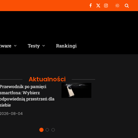
Facebook
X
Instagram
(Twitter)
tware
Testy
Rankingi
Aktualności
Przewodnik po pamięci
Funkcje łączno
smartfona: Wybierz
smartfonów H
odpowiednią przestrzeń dla
wyjaśnione w p
siebie
sposób
2026-08-04
2026-08-04