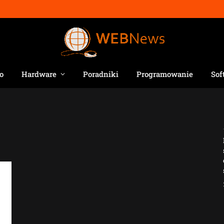
o
Hardware
Poradniki
Programowanie
Sof
Jak AI zmienia e-
commerce?
2026-04-27