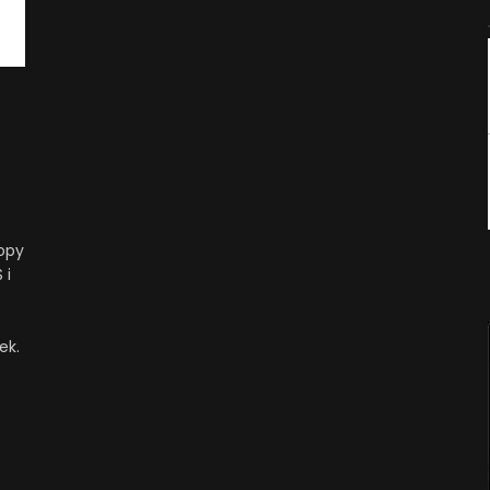
opy
 i
ek.