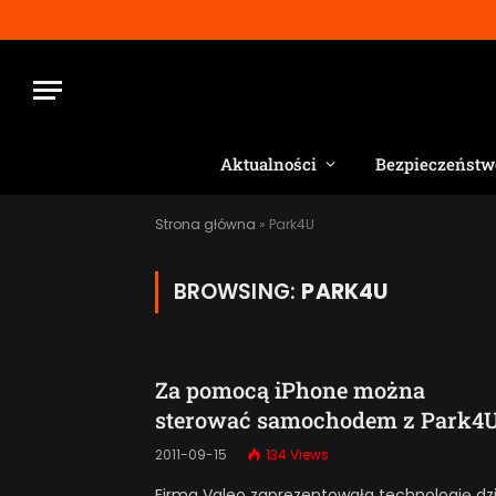
Aktualności
Bezpieczeństw
Strona główna
»
Park4U
BROWSING:
PARK4U
Za pomocą iPhone można
sterować samochodem z Park4
2011-09-15
134
Views
Firma Valeo zaprezentowała technologię dzi