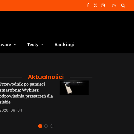
Facebook
X
Instagram
(Twitter)
tware
Testy
Rankingi
Aktualności
Przewodnik po pamięci
Funkcje łączno
smartfona: Wybierz
smartfonów H
odpowiednią przestrzeń dla
wyjaśnione w p
siebie
sposób
2026-08-04
2026-08-04