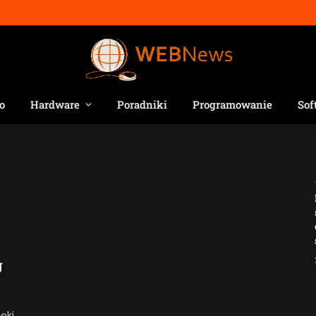
o
Hardware
Poradniki
Programowanie
Sof
Jak AI zmienia e-
commerce?
2026-04-27
U
ęki,