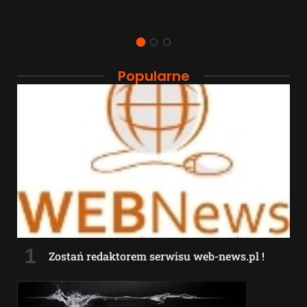
Popularne
Zostań redaktorem serwisu web-news.pl !