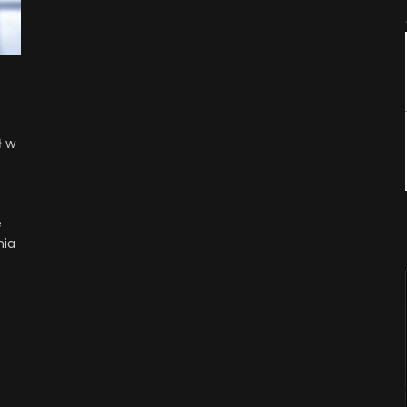
ł w
e
nia