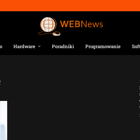
o
Hardware
Poradniki
Programowanie
Sof
R
Jak AI zmienia e-
commerce?
2026-04-27