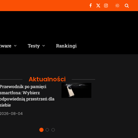
Facebook
X
Instagram
(Twitter)
tware
Testy
Rankingi
Aktualności
Przewodnik po pamięci
Funkcje łączno
smartfona: Wybierz
smartfonów H
odpowiednią przestrzeń dla
wyjaśnione w p
siebie
sposób
2026-08-04
2026-08-04